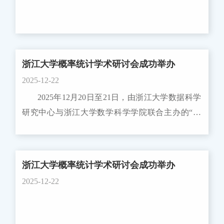
各推荐单位于2026年3月5日16:00前通过国科管系统
开拓者、奠基人； （2）获得过图灵奖、普利
逐项确认推荐项目，并将加盖推荐单位公章的推荐
策奖、沃尔夫奖等国际知名大奖的境外杰出学者；
函以电子扫描件上传。3、国科管系统技术咨询电
（3）学术造诣深厚，对某一专业或领域的发展
话及邮箱：010-58882999（中继线），
有过重大贡献，其成果处于本行业或本领域学术或
program@istic.ac.cn。4、业务咨询电话：网安重大
浙江大学概率统计学术研讨会成功举办
技术前沿，为业内普遍认可的专家学者，且保持较
专项管理办公室：010-83016170；网安重大专项总
2025-12-22
高的学术活跃度； （4）境外知名大学校长、
师办公室：010-83016160；咨询服务时间为工作日
2025年12月20日至21日，由浙江大学数据科学
文化名人、政府和国际组织高级官员，以及世界著
9:30-11:30，14:00-16:00。四、校内申报要求根据网
研究中心与浙江大学数学科学学院联合主办的“浙
名企业高管等。 专家年龄原则上在2026年1月1
安重大专项管理办公室的通知要求，现将学校相关
江大学概率统计学术研讨会”在杭州西溪宾馆成功
日未满75周岁。 2. 工作内容 来校开展学术
要求通知如下：为了解项目申报意向，做好项目申
举办。会议汇聚了百余位海内外概率统计领域的顶
交流。面向校内学生、青年教师、课题组成员等，
报的精准服务，请拟申报人提供项目申报（含牵头
尖学者与师生校友，围绕概率统计学科的前沿理
举办3次及以上的系列交流活动（如专题讲座、学
浙江大学概率统计学术研讨会成功举办
项目、承担课题、参与课题）的简要信息，由各学
论、方法创新与交叉应用展开深入研讨，共同呈现
术沙龙、研讨交流会等）。 3. 项目执行时间
院汇总本学院教师的申报意向，填写申报意向汇总
2025-12-22
了一场融汇学术传承与开拓创新的思想盛宴。
原则上为项目立项后至2026年12月31日。 4.
表并于2026年1月9日前发科研院联系人。科研院联
一、开幕式 12月20日上午，研讨会在浙江大学苏
经费资助 立项项目经费资助2-3万人民币/人，
系人 高新技术部：董先巍，18814807222，
中根教授的主持下正式拉开帷幕。苏中根教授代表
经费支出范围参照《国家外国专家项目和经费管理