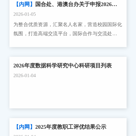
责，主持并承担了能让国内访问学者参与的科研项
【内网】
国合处、港澳台办关于申报2026年度“诺奖浙大行”“海外名师大讲堂”项目的通知
请各有关学院（系）、校设研究机构高度重视，按
目。申报课题必须是指导教师取得的重要成果和目
2026-01-05
照相关要求，指导本单位科研人员认真研读指南，
前正在承担的国家或省部级科研课题。退休教师
为整合优质资源，汇聚名人名家，营造校园国际化
结合前期工作基础，积极组织项目申报工作。现将
（或当学年退休的）、返聘教师、外聘非全职在岗
氛围，打造高端交流平台，国际合作与交流处、港
通知中主要要求转发如下： 为贯彻党中央、国务院
的兼任教师、附属医院编制人员不申报。三、申报
澳台事务办公室设立“诺奖浙大行”和“海外名师大讲
的重大决策部署，推进国家网络空间安全国家科技
要求请各学院（系）、各单位及时通知所在单位符
堂”项目。现将相关事项通知如下。 一、“诺奖
重大专项（以下简称“网安重大专项”）的实施，按
合条件的教师申报。在征询导师意见后，由单位统
浙大行”项目 （一）申报要求 1. 入选条件
照国家科技重大专项组织实施管理相关规定，以及
2026年度数据科学研究中心科研项目列表
一填写《浙江大学各院（系）接受国内访问学者计
获得过诺贝尔奖的境外杰出学者。 2. 工作内
网安重大专项相关规定等相关要求，现组织开展网
划申请表》（下载链接见附件），导师和课题信息
2026-01-04
容 来校开展学术交流。面向校内学生、青年教
安重大专项第二批项目申报工作。有关事项通知如
务必准确，于2026年1月20日前将电子版发送至邮
师、课题组成员等，举办3次及以上的系列交流活
下。一、项目申报要求项目牵头申报单位应按照
箱：linnuojun@zju.edu.cn，纸质版加盖单位公章后
动（如专题讲座、学术沙龙、研讨交流会等）。
《国家网络空间安全国家科技重大专项第二批项目
交至紫金港校区东三教学楼人力资源处103-5室，逾
3. 项目执行时间 原则上为项目立项后至2026
申报指南》（附件1，以下简称“指南”）支持方向的
期不接受补报。人力资源处将审核汇总并经分管校
年12月31日。 4. 经费资助 立项项目经费资
研究内容、《项目申报须知》（附件2）和《形式
领导审批后报教育部备案。有意向于2026-2027学年
助10万人民币/人，经费支出范围参照《国家外国专
【内网】
2025年度教职工评优结果公示
审查条件要求》（附件3）的相关要求，以项目形
接受国内访问学者且符合接受条件的教师请务必及
家项目和经费管理办法》(国科发专〔2021〕49