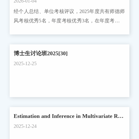
式组织申报，编制项目申报书（含预算申报书）。
2026-01-04
时向单位申报，接受的一般国内访问学者条件必须
号)。 （二）项目流程 1. 校内申报 全年
项目申报书须覆盖相应指南的全部考核指标，课题
经个人总结、单位考核评议，2025年度共有师德师
符合《浙江大学接受国内访问学者实施办法》（浙
开放申报，请项目负责人登陆外事工作服务系统进
设置须严格符合指南要求。二、组织申报的推荐单
风考核优秀5名，年度考核优秀3名，在年度考核优
大发人〔2019〕20号）规定的基本要求。咨询电
入“外国文教专家项目”模块，选择校级项目计划申
位1、国务院有关部门相关司局；2、各省、自治
秀的基础上评选出院级先进工作者1名。现将名单
话：0571-88981105、88208299附件：1.《浙江大学
报（路径：http://ims.zju.edu.cn/，校级项目计划申
区、直辖市、计划单列市和新疆生产建设兵团科技
予以公示（按姓氏拼音排序），公示时间：2025年
各院（系）接受国内访问学者计划申请表》2.
报-创建新项目-诺奖浙大行）并提交。项目名称格
主管部门；3、中关村国家实验室。各推荐单位应
1月4日-2025年1月8日。一、师德优秀骆威、孙文
《2025-2026学年浙江大学接受国内访问学者计划导
博士生讨论班2025[30]
式：专家姓名-国籍-XX年诺贝尔XX奖得主-诺奖浙
在本单位职能和业务范围内推荐，并对所推荐项目
光、苗晓晔、李婧、苏溦娜二、年度考核优秀骆
师课题汇总表》（仅供参考填报格式，2026-2027学
大行项目，如“ERIC-美国-2024年诺贝尔物理学奖得
2025-12-25
的真实性等负责。三、具体申报方式1、网上填报
威、孙文光、苏溦娜三、院级先进骆威 对以上公示
年的申请表模板有所调整）3.《教育部学位授予和
主-诺奖浙大行项目”。 2. 项目评选 学校每
请各项目申报单位按要求通过国家科技管理信息系
如有异议，请向综合办反映。联系电话：
人才培养学科目录》 浙江大学人力资源处2026年1
月组织集中评审并及时在系统公布结果。 3. 项
统公共服务平台（http://service.most.gov.cn，以下简
88208268。
月5日
目实施 获得立项后，项目负责人应按计划组织
称“国科管系统”）进行网上填报，所填报的申报材
开展工作，在项目结束后提交总结和决算并及时核
料作为后续形式审查、答辩评审的依据。申报材料
销相关费用。 二、“海外名师大讲堂”项目
中所需的附件材料，全部以电子扫描件上传。项目
Estimation and Inference in Multivariate Response Regression with Hidden Variables
（一）申报要求 1. 入选条件 受邀请的境外
申报单位网上填报申报书的受理时间为：2026年1
2025-12-24
专家须符合下列基本条件之一： （1）在国际
月26日8:00至2026年2月28日16:00。2、组织推荐请
学术界享有一定声望的著名科学家，为某一领域的