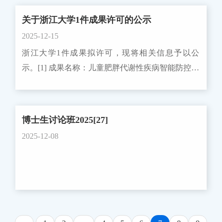
与交叉融合，助力其在国家重大需求和国际学术前
社部国家外专项目计划专家。 欢迎各单位踊跃
关于浙江大学1件成果许可的公示
沿中发挥更大作用。 陈庆致辞浙江大学数据科学
推荐、积极申报。 联系人：国合处 黄璐
2025-12-15
研究中心主任孙文光教授在致辞中，感谢了组委会
88980335，luhuang@zju.edu.cn国际合作与交流处、
浙江大学1件成果拟许可，现将相关信息予以公
的辛勤付出与各位同仁的长期支持。他强调，本次
港澳台事务办公室2026年1月4日
示。[1] 成果名称：儿童肥胖代谢性疾病智能防控云
会议不仅是学术交流的平台，更是连接校友、凝聚
平台V1.0完成人：傅君芬；Andre Python；刘保
共识的重要契机，期待与会学者深入交流、共同推
莉；李辉；张亚钦；吴蔚权利人：浙江大学成果类
动中国概率统计事业的繁荣发展。孙文光致辞
型：计算机软件著作成果号：2023SR1127352成果
二、“浙江大学林正炎奖”捐赠仪式 大会还隆重举
博士生讨论班2025[27]
简介：本成果属于儿童疾病智慧防控技术领域。主
行了“浙江大学林正炎奖”捐赠仪式。为弘扬严谨治
2025-12-08
要包括儿童肥胖防控智能分析云平台（含医生端与
学的优良传统，激励更多青年学子投身于统计学与
患者端）、标准化临床数据集、可解释AI辅助决策
数据科学的研究，国家级高校名师、浙江大学最高
系统。 转化方式：排他许可（许可年限：自合同
成就奖“竺可桢奖”获得者林正炎教授捐资设立了“浙
签订之日起1年）定价方式：协议定价转化价格：
江大学林正炎奖”奖学金。数据科学研究中心主任
15万元关联情况：非关联 公示期自2025年12月15日
孙文光教授代表师生对林教授奖掖后学、奉献教育
至2025年12月29日。如有异议，请在公示期内向工
的崇高情怀表达诚挚感谢，并为林正炎教授颁发捐