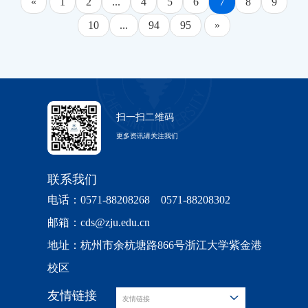
«
1
2
...
4
5
6
7
8
9
业技术转化研究院和数据科学研究中心提交异议书
赠证书。 孙文光（左）、林正炎（右）合影 三、
10
...
94
95
»
及有关证据。电话：0571-88982817，0571-
大会报告 本次研讨会为期两天，共设十场高水平
88208268，邮箱：ott@zju.edu.cn，
学术报告，深度聚焦于概率统计领域的前沿研究进
cds@zju.edu.cn。 数据科学研究中心2025年12月15
展。 12月20日，七位学者先后带来精彩分享。普林
日
斯顿大学范剑青教授系统阐释了生成式AI中基于分
类和扩散模型的神经网络密度估计方法；中国科学
扫一扫二维码
院数学与系统科学研究院巩馥洲研究员深入探讨了
更多资讯请关注我们
无穷维波利希空间上费勒-马尔可夫过程的遍历性与
联系我们
指数遍历性理论；南开大学王兆军教授报告了半监
督分布学习的最新研究进展；伦敦政治经济学院姚
电话：0571-88208268 0571-88208302
琦伟教授提出了一种用于拟合优度检验的对抗性方
邮箱：cds@zju.edu.cn
法；山东大学陈增敬教授分享了Parrondo悖论、双
地址：杭州市余杭塘路866号浙江大学紫金港
臂机猜想和多模态下的极限定理；云南大学唐年胜
校区
教授则介绍了高维逻辑张量回归中的变分推断方
友情链接
友情链接
法；堪萨斯大学蔡宗武教授阐述了动态分位数回归