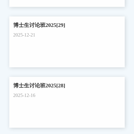
88981099，xwdong@zju.edu.cn徐文渊，88981187，
组委会对与会嘉宾表示诚挚欢迎，并简要介绍了会
办法》(国科发专〔2021〕49号)。 （二）项目
wyxu@zju.edu.cn 附件：1、国家网络空间安全国家
议的宗旨与背景。 苏中根致辞随后，大会组委会主
流程 1. 校内申报 2026年2月27日之前：请
科技重大专项第二批项目申报指南.pdf2、项目申报
席、南方科技大学邵启满教授致欢迎辞。他回顾了
博士生讨论班2025[29]
项目负责人登陆外事工作服务系统进入“外国文教
须知.pdf3、形式审查条件要求.pdf4、国家网络空间
概率统计学科的发展历程，指出在大数据与人工智
专家项目”模块，选择校级项目计划申报（路径：
2025-12-21
安全国家科技重大专项第二批项目申报意向汇总
能蓬勃发展的今天，学科正迎来新的机遇与挑战。
http://ims.zju.edu.cn/，校级项目计划申报-创建新项
表.xlsx 科学技术研究院2026年1月4日
他希望通过此次会议搭建高水平交流平台，促进学
目-海外名师大讲堂）并提交。项目名称格式：专家
术碰撞与青年人才培养。 邵启满致辞浙江大学杰
姓名-国籍-荣誉称号-海外名师大讲堂项目，
出校友、宾夕法尼亚大学蔡天文教授在致辞中，向
如“ERIC-美国-院士-海外名师大讲堂项目”。 2.
为概率统计学科奠定坚实基础并辛勤培育数代学人
项目评选 学校组织评审并于2026年3月公布结
博士生讨论班2025[28]
的前辈学者们表达了崇高敬意。他深情回顾了在浙
果。2026年实际立项数视具体申报情况而定。
大的求学岁月，并表示学术精神的代代相传是学科
2025-12-16
3. 项目实施 获得立项后，项目负责人应按计划
永葆活力的源泉。 蔡天文致辞浙江大学数学科学
组织开展工作，在项目结束后提交总结和决算并及
学院党委书记陈庆老师代表学院向与会嘉宾表示热
时核销相关费用。学校将分阶段跟踪项目进展，对
烈欢迎，并介绍了学院近年来取得的显著进展。他
于项目执行进展不理想的单位，将暂缓后续项目申
表示，学院将继续支持概率统计学科的进一步发展
请资格。 原则上，不重复资助在执行期内的人