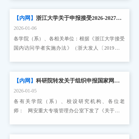
究发展中心与浪潮通用软件有限公司、知识加速
（北京）科技有限公司联合设立“2025年中国高校
【内网】
浙江大学关于申报接受2026-2027学年国内访问学者导师计划的通知
产学研创新基金-数智创新与人才专项（二期）”，
2026-01-06
请有申报意向的老师按通知中所述的要求和注意事
各学院（系）、各相关单位：根据《浙江大学接受
项申请。申请截止时间为2026年3月31日。科研院
国内访问学者实施办法》（浙大发人〔2019〕20
联系人：龚 康 畅 帅 88981081附件1：中国高校产
号）,为做好我校2026-2027学年申报接受国内访问
学研创新基金－数智创新与人才 专项（二期）申请
学者导师计划工作，现将有关事项通知如下：一、
指南http://www.cutech.edu.cn/detail/46-661附件2：数
接受学科条件接受学科应为国家重点学科，国家、
智创新与人才专项（二期）申请指南说明.docx附件
【内网】
科研院转发关于组织申报国家网络空间安全国家科技重大专项第二批项目的通知
教育部重点实验室，国家、教育部工程（技术）研
3：数智创新与人才专项（二期）申请书.docx科学
2026-01-05
究中心，教育部人文社会科学重点研究基地等重点
技术研究院2026年1月6日
各有关学院（系）、校设研究机构、各位老
科研基地，以及博士后科研流动站等优势学科。英
师： 网安重大专项管理办公室下发了《关于组织
语类、艺术类、体育类和民族类专业可放宽至博士
申报国家网络空间安全国家科技重大专项第二批项
点学科。二、接受导师资格一般应为在职博士生指
目的通知》(详见
导教师，师德高尚、学术造诣高深、工作认真负
https://service2.most.gov.cn/kjjh_tztg_all/20251231/5801.html