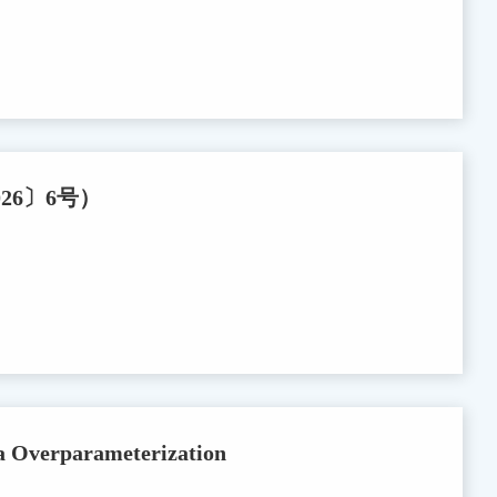
6〕6号）
a Overparameterization