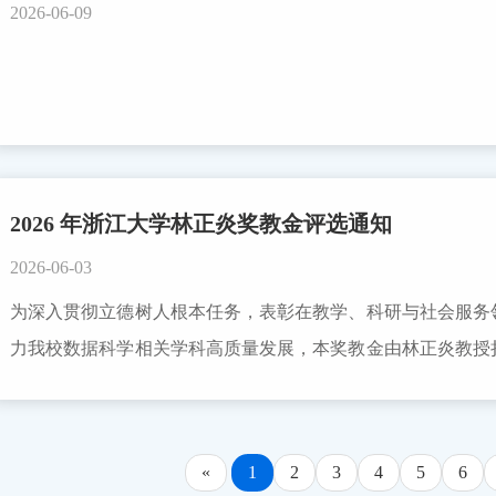
2026-06-09
破；具有自主知识产权，总体技术水平达到国际先进或国内
奖、三等奖。创新人物奖获奖个人、创新成果一等奖获奖项目
下链接：https://www.ciur.org.cn/a1422.htm
中国产学研合作促进会科技创新奖。其中，创新人物奖候选人
报数量高等院校、科研院所，每个单位可申报创新人物奖4项
创新人物奖2项、创新成果奖2项。学校可推荐创新人物奖4项
2026 年浙江大学林正炎奖教金评选通知
于5个自然日，并按照学校要求进行保密审查，详见：http://bmb.zju.edu.
2026-06-03
推荐中国产学研合作促进会科技创新奖采取推荐制，推荐单位
为深入贯彻立德树人根本任务，表彰在教学、科研与社会服务
荐。1、高等院校，科研院所，中央管理企业、省属国有企业
力我校数据科学相关学科高质量发展，本奖教金由林正炎教授
报：（1）推荐单位：产学研相关管理部门、国家级高新区
就 2026 年林正炎奖教金评选工作有关事宜通知如下：一
等。推荐创新人物奖2项、创新成果奖6项。（2）推荐专家
计学系在职在岗全职教师；人事关系隶属浙江大学，从事教学、科
长，二级教授。推荐创新人物奖1项、创新成果奖1项。3、
《新时代高校教师职业行为十项准则》，忠诚党和人民教育事
请有意向者填写附件《中国产学研合作促进会科技创新奖申报登记
«
1
2
3
4
5
6
2. 在教学、科研、学生培养、社会服务等方面综合业绩突出，