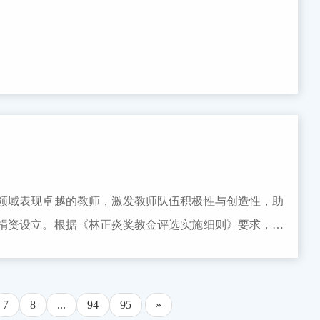
领先水平的重要科技成果。创新成果奖分为一等奖、二等
，经优选评审后可推荐申报国家级奖项。具体要求详见以
l二、奖项申报1、申报范围在中华人民共和国境内注册的独立法人单位可申报
、创新成果奖各完成人应为中华人民共和国公民。2、申
、创新成果奖6项；企业及其他类型单位，每个单位可申报
、创新成果奖6项。项目应公示整体申报情况，公示期不少
cn/2024/0906/c218a2959336/page.htm。三、奖项
和推荐专家应坚持高标准、严格把关、实事求是、择优推
领域表现卓越的教师，激发教师队伍积极性与创造性，助
，医疗卫生机构可自荐申报；2、其他企业及单位需推荐申
捐资设立。根据《林正炎奖教金评选实施细则》要求，现
、经开区、行业协会学会研究会及地方产学研合作促进会
、参评对象面向浙江大学数据科学研究中心、数学科学学院统
：两院院士，中国产学研合作促进会特聘专家、会长、副会
研工作满 1 年（含）以上。二、参评条件1. 模范遵守
中国产学研合作促进会会员单位可自荐申报。四、工作安排
业，落实立德树人根本任务，师德高尚，潜心教书育人。
表》《2026年创新人物奖申报表》《2026年创新成果
7
8
...
94
95
»
深受学生认可与爱戴。3. 无教学事故、无科研不端等不良