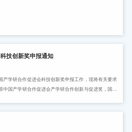
会科技创新奖申报通知
中国产学研合作促进会科技创新奖申报工作，现将有关要求
原中国产学研合作促进会产学研合作创新与促进奖，国家
奖、创新成果奖。1、创新人物奖：主要奖励在产学研深度
生产力、实现高水平科技自立自强，推动科技经济高质量
：主要奖励在产学研用协同创新中围绕“四个面向”，特别
建造，前沿科技、未来产业、科技成果转化等方面有所突