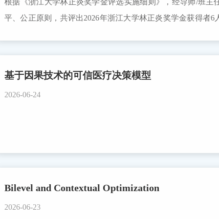
根据《浙江大学林正炎奖学金评选实施细则》，经导师/班主
平、公正原则，共评出2026年浙江大学林正炎奖学金获得者
13230104457周起帆212135036洪钰溯312135028徐睿哲41213
年6月24日-6月30日，如对上述名单有异议，请书面联系cds@zju.ed
基于因果技术的可信医疗决策模型
2026-06-24
Bilevel and Contextual Optimization
2026-06-23