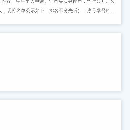
任推荐、学生个人申请、评审委员会评审，坚持公开、公
6人，现将名单公示如下（排名不分先后）：序号学号姓名
5033赵子楠512335015黄高612521001张溢弛公示时间：2026
u.cn.