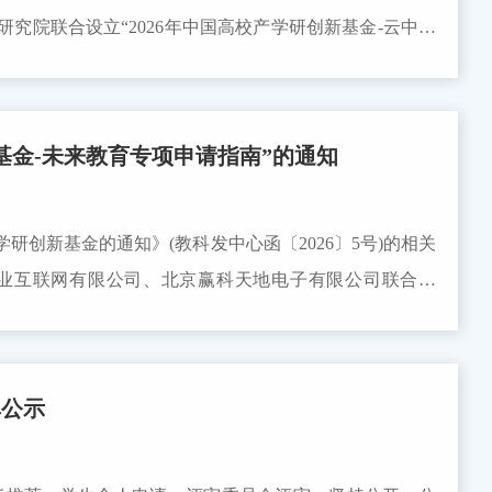
究院联合设立“2026年中国高校产学研创新基金-云中大
事项申请。申请截止时间为2026年9月25日。科研院联
ocx 附件3：云中大学项目（三期）课题申请书.docx科学技
新基金-未来教育专项申请指南”的通知
研创新基金的通知》(教科发中心函〔2026〕5号)的相关
业互联网有限公司、北京赢科天地电子有限公司联合设
申报意向的老师按通知中所述的要求和注意事项申请。申请截
1未来教育专项申请指南说明.docx附件3：未来教育专项申请
单公示