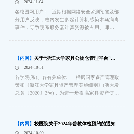
2024-11-04
各校园网用户： 近期根据网络安全监测预警及部
分用户反映，校内发生多起计算机感染木马病毒
事件，导致院系服务器计算资源被占用、师生学
术数据被加密，严重影响科研正常开展。为保护
个人数据及研究数据安全，维护校园网络安全稳
定，强烈建议各校园网用户对个人电脑、实验室
【内网】
关于“浙江大学家具公物仓管理平台”上线的通知
课题组服务器
2024-10-31
各学院(系)、各有关单位: 根据国家资产管理政
策和《浙江大学家具资产管理实施细则》(浙大发
总务〔2020〕2号)，为进一步提高家具资产使用
效率，盘活闲置家具资产，避免资源浪费，总务
处已于 2024年10月11日上线“浙江大学家具公物仓
管理平台”。&
【内网】
校医院关于2024年普教体检预约的通知
2024-10-09