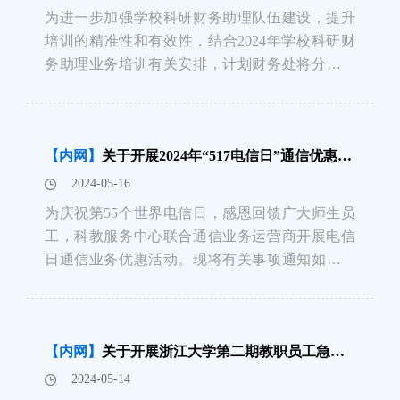
为进一步加强学校科研财务助理队伍建设，提升
培训的精准性和有效性，结合2024年学校科研财
务助理业务培训有关安排，计划财务处将分批次
组织业务研讨，现将人文、社科、理学专场业务
研讨会相关事宜通知如下：一、参加人员人文、
社科、理学相关院系的科研秘书及科研财务助
【内网】
关于开展2024年“517电信日”通信优惠活动的通知
理，限额50人。二、会议时间2024年6月6日
2024-05-16
为庆祝第55个世界电信日，感恩回馈广大师生员
工，科教服务中心联合通信业务运营商开展电信
日通信业务优惠活动。现将有关事项通知如下：
一、活动时间2024年5月17日 10:00-16:00二、活
动地点紫金港校区学生文化广场玉泉校区永谦学
生活动中心门口三、运营商具体活动方案（一）
【内网】
关于开展浙江大学第二期教职员工急救技能提升专项培训的通知
中国
2024-05-14