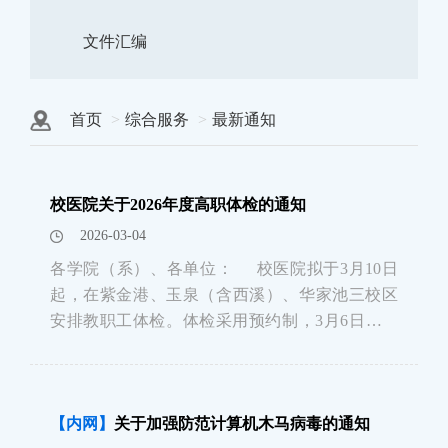
文件汇编
首页
综合服务
最新通知
校医院关于2026年度高职体检的通知
2026-03-04
各学院（系）、各单位： 校医院拟于3月10日
起，在紫金港、玉泉（含西溪）、华家池三校区
安排教职工体检。体检采用预约制，3月6日起各
校区开放预约通道。 一、参检对象：全校高级职
称科技人员、副处级以上干部（含退休高知）进
行健康体检。&n
【内网】
关于加强防范计算机木马病毒的通知