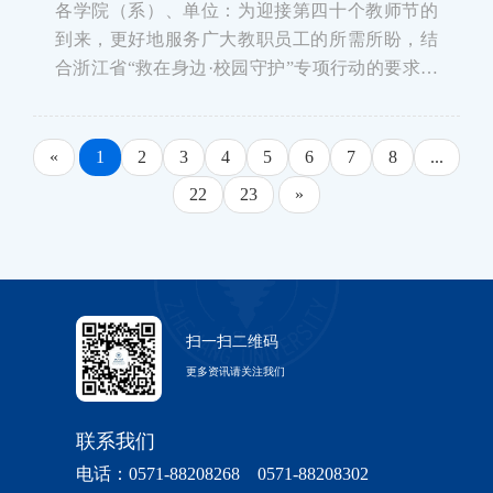
各学院（系）、单位：为迎接第四十个教师节的
到来，更好地服务广大教职员工的所需所盼，结
合浙江省“救在身边·校园守护”专项行动的要求，
党委教师工作部携手校医院，拟于近期组织开展
浙江大学第二期教职员工急救技能提升专项培
训。现将有关事项通知如下：一、培训对象
«
1
2
3
4
5
6
7
8
...
&nbs
22
23
»
扫一扫二维码
更多资讯请关注我们
联系我们
电话：0571-88208268 0571-88208302