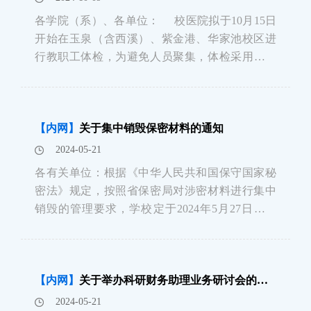
各学院（系）、各单位： 校医院拟于10月15日
开始在玉泉（含西溪）、紫金港、华家池校区进
行教职工体检，为避免人员聚集，体检采用预约
制，玉泉（含西溪）10月8日、紫金港10月9日、
华家池10月22日开放预约通道。一、体检对象全
校副高职称与副处以下干部、职工和退休人
【内网】
关于集中销毁保密材料的通知
2024-05-21
各有关单位：根据《中华人民共和国保守国家秘
密法》规定，按照省保密局对涉密材料进行集中
销毁的管理要求，学校定于2024年5月27日（周
一）在华家池校区，5月31日（周五）在玉泉校
区、西溪校区，6月4日（周二）紫金港校区由省
保密销毁中心到我校集中收取保密材料。现将有
【内网】
关于举办科研财务助理业务研讨会的通知（人文、社科、理学专场）
关事项通知如下：一、时间和地点1.华家
2024-05-21