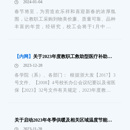
2024-01-04
春节将至，为营造欢乐祥和喜迎新春的浓厚氛
围，让教职工采购到物美价廉、质量可靠、品种
丰富的年货，经研究，校工会将于1月中旬举
办“迎新春”年货节活动，现将有关事项通知如
下： 一、活动时间2024年1月16-18日10:00-
17:00 二、活动地点紫金
【内网】
关于2023年度教职工救助型医疗补助、二级医疗照顾人员医疗补助及省医保中心有关生育津贴申领等事项的通知
2023-12-28
各学院（系）、各部门： 根据浙大发【2017】3
号文件、【2008】4号校长办公会议纪要以及省医
保【2023】32号文件有关规定，2023年度教职工
（指参加省级医疗保险的教职工，下同）各类医
疗费补助和其他事项通知如下：一、救助型医疗
补助 &n
关于启动2023年冬季供暖及相关区域温度节能控制的通知
2023-11-28