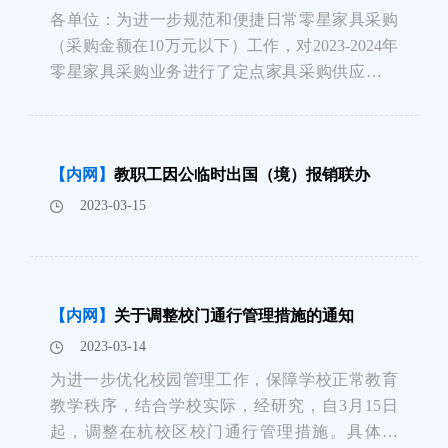
各单位：为进一步规范和便捷日常零星家具采购
（采购金额在10万元以下）工作，对2023-2024年
零星家具采购业务进行了定点家具采购供应商资
格公开招投标，采购业务涵盖了油漆类和板材类
木质家具，座椅及钢制家具等165种日常办公家具
品种，现将中标供应商名单和价格表（详见附
【内网】
教职工因公临时出国（境）报销联办
件）发给你们，请按照家具资产管理有
2023-03-15
【内网】
关于调整校门通行管理措施的通知
2023-03-14
为进一步优化校园管理工作，保障学校正常教育
教学秩序，结合学校实际，经研究，自3月15日
起，调整在杭校区校门通行管理措施。具体如