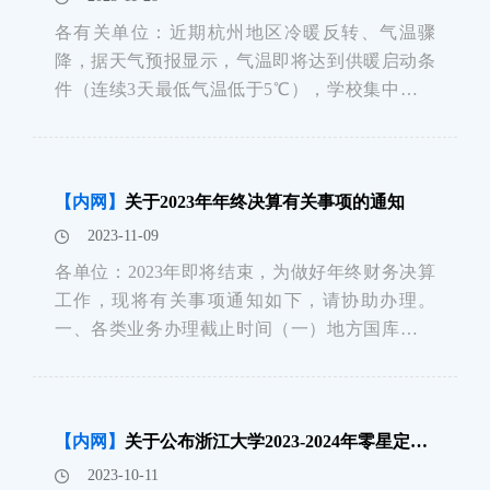
各有关单位：近期杭州地区冷暖反转、气温骤
降，据天气预报显示，气温即将达到供暖启动条
件（连续3天最低气温低于5℃），学校集中供暖
系统已于近日完成热态调试，拟定于11月30日启
动2023年冬季供暖工作，供暖范围包括紫金港东
教学区、蒙民伟楼、小剧场、月牙楼、体育馆等
【内网】
关于2023年年终决算有关事项的通知
区域（农医图书馆供暖时间因工程改造预计于
2023-11-09
各单位：2023年即将结束，为做好年终财务决算
工作，现将有关事项通知如下，请协助办理。
一、各类业务办理截止时间（一）地方国库集中
支付项目（“+”项目）不等候预约截至12月15日，
预约单务必在12月15日前送达各校区会计核算分
中心。（二）中央国库集中支付项目（“*”项目）
【内网】
关于公布浙江大学2023-2024年零星定点家具采购供应商、价格的通知
不等候预约截至12月21日，预
2023-10-11