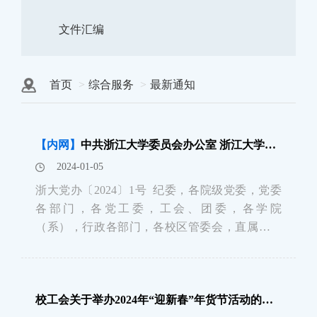
文件汇编
首页
综合服务
最新通知
【内网】
中共浙江大学委员会办公室 浙江大学校长办公室关于寒假春节期间相关安排和做好安全管理各项工作的通知
2024-01-05
浙大党办〔2024〕1号 纪委，各院级党委，党委
各部门，各党工委，工会、团委，各学院
（系），行政各部门，各校区管委会，直属各单
位：2024年寒假春节即将来临，为确保学校各项
工作平稳安全有序，根据上级部门有关春节寒假
期间安全生产和安全管理工作的要求，寒假期间
校工会关于举办2024年“迎新春”年货节活动的通知
有关工作安排如下：一、