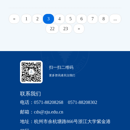
下：一、机动车通行学校注册车辆、校内单位预
约车辆、有进校需求的营运车辆（出租车、网约
车等）及执行任务的特种车辆（警车、救护车
«
1
2
3
4
5
6
7
8
...
等）可通行。二、人员通行1.师生员工、离退休人
22
23
»
员，
扫一扫二维码
更多资讯请关注我们
联系我们
电话：0571-88208268 0571-88208302
邮箱：cds@zju.edu.cn
地址：杭州市余杭塘路866号浙江大学紫金港