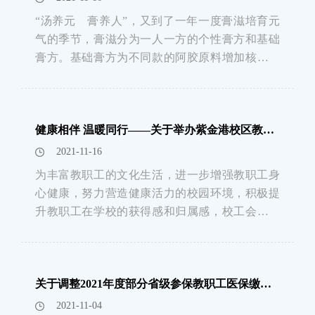
“汤养元 膏养人”，又到了一年一度膏滋培育元
气的季节，膏滋分为一人一方的个性膏方和基础
膏方。基础膏方为不同款的阿胶原料增加核桃、
黑芝麻、冰糠，以纯黄酒熬制而成，口感与芝麻
糖类似，开盖即食，可用作替代平常消闲果。具
有快速补血及滋养肝肾的功能，中年以上女性每
健康相伴 温暖同行——关于举办紫金港校区教职工健步走活动的通知
年冬天服用1剂即可有效缓解手脚冰凉的问题。华
东
2021-11-16
为丰富教职工的文化生活，进一步增强教职工身
心健康，努力营造健康活力的校园环境，积极提
升教职工在学校的获得感和归属感，校工会联合
紫金港校区党工委、管委会共同推出“健康相伴 温
暖同行”——紫金港校区健步走活动，以推动广大
教职工多健身、多运动，达到“每天锻炼一小时，
关于调整2021年度部分省级参保教职工医保缴费基数的通知
健康工作五十年，幸福生活一辈子
2021-11-04