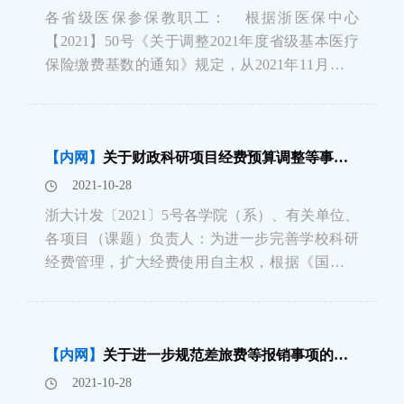
各省级医保参保教职工： 根据浙医保中心
【2021】50号《关于调整2021年度省级基本医疗
保险缴费基数的通知》规定，从2021年11月起调
整2021年医保缴费保底和封顶基数。我校相关参
保教职工的保底和封顶基数从11月份起调整，11
月工资中将扣缴新的个人医保费，并补扣
【内网】
关于财政科研项目经费预算调整等事项的通知
2021-10-28
浙大计发〔2021〕5号各学院（系）、有关单位、
各项目（课题）负责人：为进一步完善学校科研
经费管理，扩大经费使用自主权，根据《国务院
办公厅关于改革完善中央财政科研经费管理的若
干意见》（国办发〔2021〕32号）等文件精神，
结合学校实际，就我校财政科研项目经费预算调
【内网】
关于进一步规范差旅费等报销事项的通知
整等事项通知如下：一、扩大预算调剂权
2021-10-28