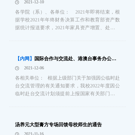
2021-12-10
各学院（系）、各单位： 2021年即将结束，根
据学校2021年年终财务决算工作和教育部资产数
据统计报送要求，2021年家具资产增置、处置截
止日期为2021年12月25日。2021年12月27日至
2022年1月5日，总务处家具管理办公室进行内部
账务清理工作
【内网】
国际合作与交流处、港澳台事务办公室关于申报2022年度因公临时赴台计划的通知
2021-12-06
各相关单位： 根据上级部门关于加强因公临时赴
台交流管理的有关通知要求，我校2022年度因公
临时赴台交流计划须提前上报国家有关部门进行
备案初审。请相关单位根据实际工作需要规范制
订和管理年度临时因公赴台计划，并将申报表
（见附件）电子版文档及盖章后的扫描件于2021
汤养元大型膏方专场回馈母校师生的通告
年12月25日前
2021-11-16