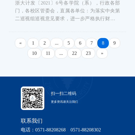
浙大计发〔2021〕6号各学院（系），行政各部
门，各校区管委会，直属各单位：为落实中央第
二巡视组巡视意见要求，进一步严格执行财经制
度，规范科研经费管理，经学校研究决定，现将
学校差旅费和论文版面费报销等有关事项通知如
下：一、加强差旅费管理1.严格按规定标准执行。
«
1
2
...
5
6
7
8
9
报销国内外差旅费及外宾接待费用，应严格按
10
11
...
22
23
»
扫一扫二维码
更多资讯请关注我们
联系我们
电话：0571-88208268 0571-88208302