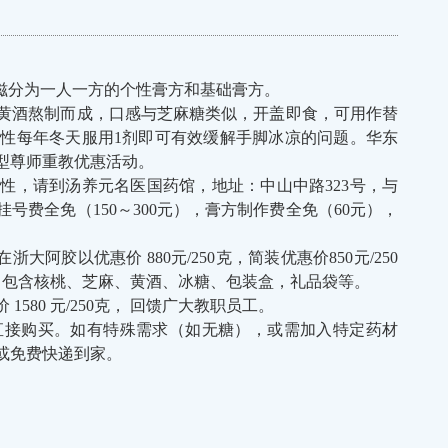
滋分为一人一方的个性膏方和基础膏方。
黄酒熬制而成，口感与芝麻糖类似，开盖即食，可用作替
性每年冬天服用1剂即可有效缓解手脚冰凉的问题。华东
型尊师重教优惠活动。
性，请到汤养元名医国药馆，地址：中山中路323号，与
费全免（150～300元），膏方制作费全免（60元），
大阿胶以优惠价 880元/250克，简装优惠价850元/250
中包含核桃、芝麻、黄酒、冰糖、包装盒，礼品袋等。
1580 元/250克， 回馈广大教职员工。
直接购买。如有特殊需求（如无糖），或需加入特定药材
或免费快递到家。