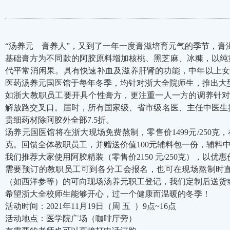
“汤养元 膏养人”，又到了一年一度膏滋培育元气的季节，膏
基础膏方为不同款的阿胶原料增加核桃、黑芝麻、冰糠，以纯
代平常消闲果。具有快速补血及滋养肝肾的功能，中年以上女
医药汤养元国医馆于每年冬季，均针对浙大全院师生，推出大
如浙大教职员工要开具个性膏方，更注重一人一方的调养针对
解放路交叉口。届时，所有国家级、省市级名医、主任中医生挂号
贵细药材除阿胶外全部7.5折。
汤养元国医馆将在浙大现场免费熬制，零售价1499元/250克，在浙
克。回馈全体教职员工，并赠送价值100元辅料包一份，辅料
我们推荐大家使用阿胶精装（零售价2150 元/250克），以优惠价 
需要预订的教职员工可到各分工会报名，也可在现场熬制时
（如西洋参等）的可向现场汤养元职工登记，我们定制后送货
希望浙大全校师生能够开心，过一个健康而温暖的冬季！
活动时间：2021年11月19日（周 五 ）9点~16点
活动地点：医学院广场（咖啡厅旁）