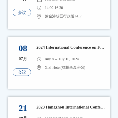
14:00-16:30
会议
紫金港校区行政楼1417
08
2024 International Conference on Frontiers of Data Science
07月
July 8 -- July 10, 2024
Xixi Hotel(杭州西溪宾馆)
会议
21
2023 Hangzhou International Conference on Frontiers of Data Science