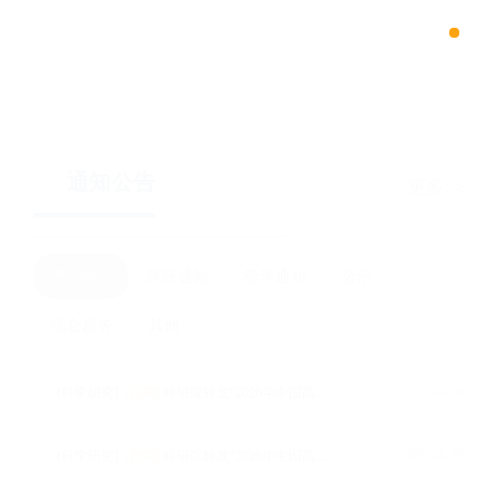
浙江大学数据科学与工程（iMDS）专业硕士项目
通知公告
更多
最新通知
科研通知
教学通知
公示
综合服务
其他
[科学研究]
[内网]
科研院转发“2026年中国高校产学研创新基金-多医云在线医疗数字化专项（二期）申请指南”的通知
2026-06-29
[科学研究]
[内网]
科研院转发“2026年中国高校产学研创新基金-云中大学项目（三期）申请指南”的通知
2026-06-29
[