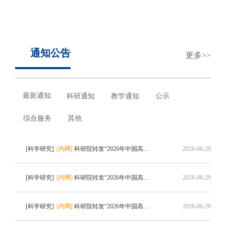
浙江大学数据科学与工程（iMDS）专业硕士项目
通知公告
更多
最新通知
科研通知
教学通知
公示
综合服务
其他
[科学研究]
[内网]
科研院转发“2026年中国高校产学研创新基金-多医云在线医疗数字化专项（二期）申请指南”的通知
2026-06-29
[科学研究]
[内网]
科研院转发“2026年中国高校产学研创新基金-云中大学项目（三期）申请指南”的通知
2026-06-29
[