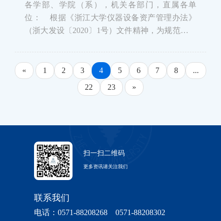
各学部、学院（系），机关各部门，直属各单
位： 根据《浙江大学仪器设备资产管理办法》
（浙大发设〔2020〕1号）文件精神，为规范我校
仪器设备资产管理、落实管理责任，按照“统一领
导、分级负责、责任到人、管用结合、物尽其
用”原则，现启动全校仪器设备资产年度自查工作,
«
1
2
3
4
5
6
7
8
...
现就有关事项通
22
23
»
扫一扫二维码
更多资讯请关注我们
联系我们
电话：0571-88208268 0571-88208302