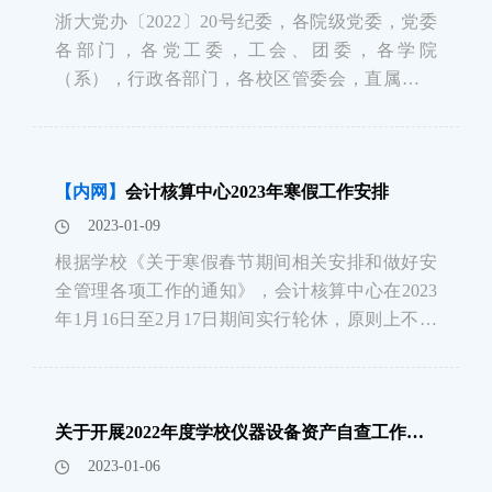
浙大党办〔2022〕20号纪委，各院级党委，党委
各部门，各党工委，工会、团委，各学院
（系），行政各部门，各校区管委会，直属各单
位：2023年寒假春节即将来临，为确保学校各项
工作平稳有序，根据上级部门有关春节寒假期间
疫情防控工作的要求，寒假期间有关工作安排如
【内网】
会计核算中心2023年寒假工作安排
下：一、时间安排 &n
2023-01-09
根据学校《关于寒假春节期间相关安排和做好安
全管理各项工作的通知》，会计核算中心在2023
年1月16日至2月17日期间实行轮休，原则上不对
外报销，紫金港校区（东区）和玉泉校区预约报
销自助投递机正常开放。科研结题项目预决算审
查、用印、会计档案查询等紧急业务安排集中办
关于开展2022年度学校仪器设备资产自查工作的通知
理。寒假期间紧急业务不等候报销实行网上
2023-01-06