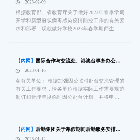
2023-02-09
根据教育部、省教育厅关于做好2023年春季学期
开学和新型冠状病毒感染疫情防控工作的有关要
求和部署，现就做好学校2023年春学期师生员工
开学返校工作通知如下：一、时间要求学校按照
原定计划开学。2月20日起全体教职工按常规教学
作息时间上班。2月24日起本科生、研究生报到注
【内网】
国际合作与交流处、港澳台事务办公室关于申报2023年度因公临时赴台计划的通知
册，2月27日开始春学期上课。二
2023-01-16
各有关单位： 根据加强因公临时赴台交流管理的
有关工作要求，请各单位根据实际工作需要规范
制订和管理年度临时因公赴台计划，并将申报表
（见附件）电子版及盖章后的扫描件于2023年1月
20日前发送至xsj@zju.edu.cn，由国合处、港澳台
办上报有关部门审批。联系电话：许老师
【内网】
后勤集团关于寒假期间后勤服务安排的通告
88981875特
2023-01-12