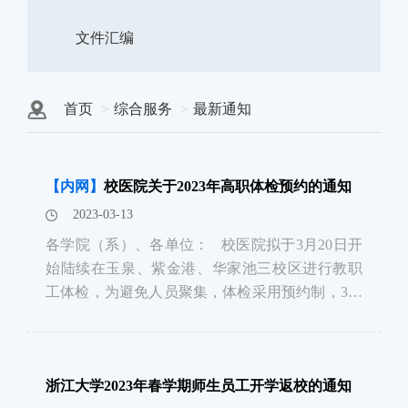
文件汇编
首页
综合服务
最新通知
【内网】
校医院关于2023年高职体检预约的通知
2023-03-13
各学院（系）、各单位： 校医院拟于3月20日开
始陆续在玉泉、紫金港、华家池三校区进行教职
工体检，为避免人员聚集，体检采用预约制，3月
16日开放预约，退休教职工扫码或电话预约，在
职教工通过浙大钉（校园数字医疗-健康管理-体检
预约-高职体检）或预约通道（http://zdyy.zju.ed
浙江大学2023年春学期师生员工开学返校的通知