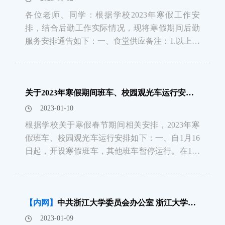
各位老师、同学：根据学校2023年寒假工作安
排，结合后勤工作实际情况，现将寒假期间后勤
服务安排通告如下：一、食堂供应备注：1.以上安
排将根据就餐情况适当调整，如有变化，另见食
堂门口公告。2.校园卡窗口服务部服务时间：1月
16日至1月20日服务时间为10:30-12:30，1月21日
关于2023年寒假期间班车、校园观光车运行安排的通知
至1月27日暂停服
2023-01-10
根据学校关于寒假春节期间相关安排，2023年寒
假班车、校园观光车运行安排如下：一、自1月16
日起，开设寒假班车，其他班车暂停运行。在1月
16日—1月20日，1月28日—2月17日期间，寒假1
号班车每天运行，寒假2号、3号、4号班车仅工作
日运行（详见附件）。二、紫金港校区校园观光
【内网】
中共浙江大学委员会办公室 浙江大学校长办公室关于寒假春节期间相关安排和做好安全管理各项工作的通知
车在1月16日-2月1
2023-01-09