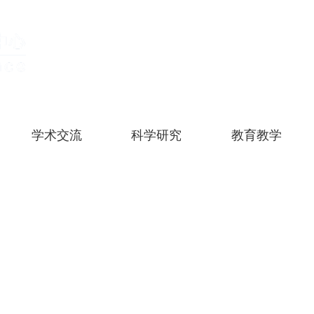
学术交流
科学研究
教育教学