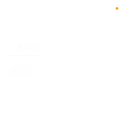
浙江大学数据科学与工程（iMDS）专业硕士项目
通知公告
更多
最新通知
科研通知
教学通知
公示
综合服务
其他
[科学研究]
[内网]
科研院转发“2026年中国高校产学研创新基金-多医云在线医疗数字化专项（二期）申请指南”的通知
2026-06-29
[科学研究]
[内网]
科研院转发“2026年中国高校产学研创新基金-云中大学项目（三期）申请指南”的通知
2026-06-29
[