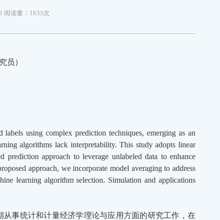
3
阅读量：1633次
究员）
d labels using complex prediction techniques, emerging as an
ning algorithms lack interpretability. This study adopts linear
ed prediction approach to leverage unlabeled data to enhance
e proposed approach, we incorporate model averaging to address
ne learning algorithm selection. Simulation and applications
长期从事统计和计量经济学理论与应用方面的研究工作，在