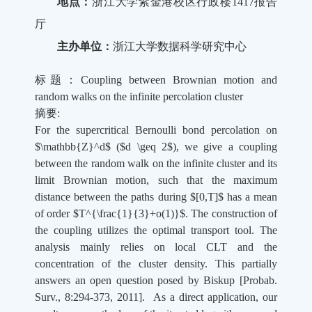
地点：
浙江大学紫金港校区行政楼1417报告
厅
主办单位：
浙江大学数据科学研究中心
标题：Coupling between Brownian motion and
random walks on the infinite percolation cluster
摘要
:
For the supercritical Bernoulli bond percolation on
$\mathbb{Z}^d$ ($d \geq 2$), we give a coupling
between the random walk on the infinite cluster and its
limit Brownian motion, such that the maximum
distance between the paths during $[0,T]$ has a mean
of order $T^{\frac{1}{3}+o(1)}$. The construction of
the coupling utilizes the optimal transport tool. The
analysis mainly relies on local CLT and the
concentration of the cluster density. This partially
answers an open question posed by Biskup [Probab.
Surv., 8:294-373, 2011].
As a direct application, our