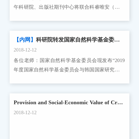
人请最晚于2019年1月25日（周五），将电子版申
目、优秀青年科学基金项目进行无纸化申请试点，
金。“博新计划”通过组织同行专家进行会议评审确
题均按照《国家自然科学基金国际（地区）合作研
午科研院、出版社期刊中心将联合科睿唯安（原汤
研究和组织开展研究的能力，能够承担实质性研究
请材料（含双方签字的申请表扫描件、Word格式申
并将青年科学基金项目纳入无纸化申请试点范围。
定资助人员。拟进站的资助人员须在名单公布后3
究项目管理办法》进行管理。 （一）资助领
森路透）举办Publons Academy的培训，欢迎广大师
工作。3.具有副高级以上（含）专业技术职称（职
请表、中德双方项目负责人英文简历）发送至国际
申请以上类型项目时,依托单位只需在线确认电子申
个月内办理进站手续，逾期视为自动放弃入选资
域：本项目资助由中国内地和澳门地区科研人员联
生参加。2017年6月，科睿唯安收购了全球最大的
务），或者具有博士学位。不具有副高级以上
合作与交流处。 联系人：童骏，tj@zju.edu.cn，
请书及附件材料，无需报送纸质申请书。项目获批
格。二、申请条件申请人须为2019年度拟进或新近
合提出的自然科学领域的研究计划，优先资助领域
同行评议信息平台Publons（免费），致力于宣扬和
（含）专业技术职称（职务）或者博士学位的，可
0571-88206210附件1：浙江大学-慕尼黑大学合作基
准后，将申请书的纸质签字盖章页装订在《资助项
【内网】
科研院转发国家自然科学基金委员会关于发布“2019年度国家自然科学基金委员会与韩国国家研究基金会合作项目指南”的通告
进入理学、工学、农学和医学门类相关流动站从事
为信息科学、中医中药研究、海洋科学、环境科
突出专家学者在审稿方面的学术贡献。浙江大学审
以申请青年项目，但必须有两名具有正高级专业技
金申请通知附件2：浙江大学-慕尼黑大学合作基金
目计划书》最后，一并提交。签字盖章的信息应与
博士后研究工作的人员，并应具备以下条件：1、
2018-12-12
学、生物科学、新材料科学、管理科学（公共管理
稿专家的贡献高居全国高校第一，有200多位学者
术职称（职务）的同行专家书面推荐。青年项目申
申请表国际合作与交流处2018年12月21日
电子申请书保持一致。 （二）申请书撰写方
具有良好的科研潜质和学术道德。2、获得博士学
各位老师：国家自然科学基金委员会现发布“2019
与公共政策）。 （二）资助年限与资助强度：
参与了审稿。因此我们面向全校科研人员、学术期
请人和课题组成员的年龄均不超过35周岁（1984年
式。 各类型项目《国家自然科学基金申请书》
位3年以内的全日制博士，2019年度应届博士毕业
年度国家自然科学基金委员会与韩国国家研究基金
本项目的资助年限为3年，起止日期为2020年1月1
刊编辑以及博士生等相关人员组织一场培训讲座，
3月5日后出生）。4.课题组成员或推荐人须征得本
（以下简称申请书）一律采用在线方式撰写。
生优先。3、拟进站的应届博士毕业生在申报时须
会合作项目指南”的通知，请我校符合条件的老师
日~2022年12月31日，申请资助强度上限为200万元
帮助年轻学者了解同行评议流程、规避审稿中的利
人同意并签字确认，否则视为违规申报。5.申请人
（三）申请人事项。 1. 2019年自然科学基金委
已满足博士学位论文答辩的基本要求。4、新近进
积极申请。我校接收材料截止时间2019年1月23日
人民币/项（直接费用）。拟资助的项目数量为8项
益冲突、撰写有建设性的审稿报告、在投审稿环节
可以根据研究的实际需要，吸收境外研究人员作为
将推出一系列改革举措，包括：选取重点项目和部
站的博士后研究人员，博士学位获得时间须在2018
中午12:00。申请人打印纸质申请书及附件一式两份
左右。资助经费的使用应执行国家及自然科学基金
中成长。一、时间：2018年12月27日周四下午2:00-
课题组成员参与申请。6.全日制在读研究生不能申
Provision and Social-Economic Value of Crowdsourced User-Generated Content on Mobile Navigation Apps
分学科面上项目（详见下表），试点开展基于科学
年1月1日以后，并且须在2018年12月1日以后审批
（其中一份封面盖学院公章，此份学校留底），持
会关于项目资助经费管理的有关规定。 （三）
5:00二、地点：浙江大学紫金港校区校友楼紫金港
请，具备申报条件的在职博士生（博士后）从所在
问题属性的分类申请与分类评审；调整创新研究群
2018-12-12
进站；须依托所在博士后科研流动站进行申请，不
院系科研科开具的用校印联系单及纸质材料，交至
评审程序：双方资助机构进行各自评审，并在此基
厅三：培训会议程安排如下：时间内容14:00 - 14:15
工作单位申请。 （二）申报限定1.课题负责人同年
体项目、基础科学中心项目和联合基金项目等类型
得变更流动站及合作导师。5、至本批次申请截止
紫金港校区科研院东三123。具体项目指南中所述
础上组织联合评审会，最终发布评审结果。二、申
Publons Academy简介14:15 - 14:35学术出版同行
度只能申报一个国家社科基金项目，且不能作为课
项目的申请与资助政策；进一步精简申请管理要求
日期年龄不超过31周岁（1987年1月1日后出生）。
的要求与注意事项见后。科研院联系人：薛建龙，
请要求 （一）申请人应正式受聘于中国内地依
评议过程概览14:35 - 14:50如何撰写审稿意见14:50 -
题组成员参与其他国家社科基金项目的申请；课题