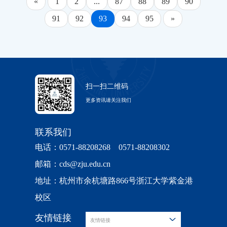
项目2019年度课题指南》围绕深入学习贯彻习近平
«
1
2
...
87
88
89
90
汇总编制。 4. 申请人完成申请书撰写后，在线
一式两份（其中一份封面盖学院公章，此份学校留
人员或申请由博士导师继续担任博士后合作导师的
1、本项目属于国际（地区）合作交流项目，不计
路径 内地申请人须登录ISIS科学基金网络系统
新时代中国特色社会主义思想、党的十九大和十九
91
92
93
94
95
»
提交电子申请书及附件材料，下载打印最终PDF版
底），持院系科研科开具的用校印联系单及纸质材
人员的总比例不得超过申报人数的30%。（2）人事
入具有高级专业技术职务（职称）的人员申请和正
（http://isisn.nsfc.gov.cn），在线填报《国家自然科
届二中、三中全会精神，在相关学科中拟定了一批
本申请书，并保证纸质申请书与电子版内容一致。
料，交至紫金港校区科研院东三123。具体项目指
处博士后工作办审核后寄送至中国博士后科学基金
在承担项目总数限3项的范围。2、不受“申请人同
学基金国际（地区）合作研究项目申请书》（以下
重要选题，申请人可结合自己的学术专长和研究基
申请人应及时向依托单位提交签字后的纸质申请书
南中所述的要求与注意事项见后。科研院联系人：
会。（3）所有申请材料均不得含有涉密内容。
年只能申请1项同类型项目”规定的限制。3、更多
简称“中文申请书”）。具体步骤是：1. 选择“项目负
础选择申报。《国家社科基金项目2019年度课题指
原件以及有关证明信、推荐信和其他特别说明要求
薛建龙，吕翠翠，88981080，new@zju.edu.cn科学
四、其他为鼓励招收世界一流大学毕业的博士和本
关于限项规定的说明，请见《2018年度国家自然科
责人”用户组登录系统，进入后点击“在线申请”进入
南》条目分为具体条目（带*号）和方向性条目两
提交的纸质材料原件等附件。 5. 申请人及参与
技术研究院2018年12月17日根据国家自然科学基金
校跨学科优秀博士进站，优化新进博士后人员结
学基金项目指南》。 四、申报要求 为使申
扫一扫二维码
申请界面；点击“新增项目申请”按钮进入项目类别
类。具体条目的申报，可选择不同的研究角度、方
者均应使用唯一身份证件申请项目，曾经使用其他
委员会（以下简称自然科学基金委）与香港研究资
构，从2019年起，入选 “博新计划”的非本校或本校
报工作顺利进行，请注意以下几个方面：
更多资讯请关注我们
选择界面；2. 点击“国际（地区）合作与交流项
法和侧重点，也可对条目的文字表述做出适当修
身份证件作为申请人或参与者获得过项目资助的，
助局（以下简称研资局）关于设立联合科研资助基
跨学科进站博士后，计划期内享受“博新计划”资助
（一）申报路径 合作交流：登陆ISIS科学基金
目”左侧+号或者右侧“展开”按钮，展开下拉菜单；
改。方向性条目只规定研究范围和方向，申请人要
应当在申请书中说明。 （四）依托单位事
金的协议(以下简称协议)，双方每年共同资助中国
外，学校再配套增加津贴5万元/年，“博新计划”资
联系我们
网络信息系统后，点击“在线申请”进入申请界面；
3. 点击“组织间合作研究（组织间合作协议项
据此自行设计具体题目。具体条目和方向性条目均
项。 依托单位应按照《国家自然科学基金依托
内地与香港地区研究人员间的合作研究项目。现开
助期满后仍在合同期内且表现优秀的人员，继续按
点击“新增项目申请”按钮进入项目类别选择界面；
电话：0571-88208268 0571-88208302
目）”右侧的“填写申请”，进入选择“合作协议”界
可申报重点项目。只要符合《课题指南》的指导思
单位基金工作管理办法》《国家自然科学基金委员
始征集2019年度国家自然科学基金委员会与香港研
全国博管会“博新计划”日常经费资助标准（20万元/
点击“国际（地区）合作与交流项目”左侧+号或者
面，在下拉菜单中选择“NSFC-FDCT项目（内地-澳
邮箱：cds@zju.edu.cn
想和基本要求，各学科均鼓励申请人根据研究兴趣
会关于进一步加强依托单位科学基金管理工作的若
究资助局联合科研资助基金项目（以下简称“NSFC-
年）发放工资，直到聘用合同期满。请各院系做
右侧“展开”按钮，展开下拉菜单；点击“合作交流
门）”，然后按系统要求输入要依托的基金项目批
地址：杭州市余杭塘路866号浙江大学紫金港
和学术积累申报自选课题（包括重点项目）。自选
干意见》和《资金管理办法》的要求组织申请工
RGC项目”），具体说明和要求如下：一、项目说
好“博新计划”宣传工作，动员优秀博士毕业生和知
（组织间协议项目）”右侧的“填写申请”按钮，进入
准号后即进入具体申请书填写界面。确认提交成功
校区
课题与按《课题指南》申报的选题在评审程序、评
作，对本单位申请人所提交申请材料的真实性、完
明本项目属于国际（地区）合作研究项目中的组织
名教授积极参与，做好“博新计划”的推荐申报。人
选择“合作协议”界面，在下拉菜单中选择“NSFC－
后，打印纸质申请书一份。 （二）在线提交附
审标准、立项指标、资助强度等方面同样对待。无
整性和合规性进行审核；对申请人申报预算的目标
友情链接
间合作研究项目，其申请与受理、评审与批准、实
事处博士后办公室联系人：卢老师、徐老师，联系
友情链接
NRF（中韩）”，然后按系统要求输入依托在研基
件材料 除了在线填写提交中文申请书，申请人