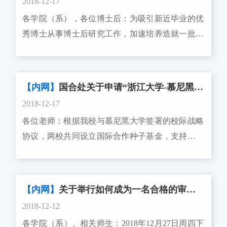
年3月1日开始，3月20日16时截止（3月16日、17日
2018-12-17
学校留底），持院系科研科开具的用校印联系单及
研究和应用研究并重，发挥国家社科基金示范引导
照常办公，其他法定节假日不办公）。 2. 2019
各学院（系），各位博士后：为吸引新近毕业的优
纸质材料，交至紫金港校区科研院东三123。具体
作用，加快构建中国特色哲学社会科学，为党和国
年度集中接收申请的项目类型包括：面上项目、重
秀博士从事博士后研究工作，加速培养造就一批进
项目指南中所述的要求与注意事项见后。科研院联
家工作大局服务，为繁荣发展哲学社会科学服务。
点项目、部分重大项目、部分重大研究计划项目、
入世界科技前沿的优秀青年科技创新人才，根据
系人：薛建龙，吕翠翠，88981080，
二、申报国家社科基金项目，要体现鲜明的时代特
青年科学基金项目、优秀青年科学基金项目、国家
《全国博士后管委会办公室关于做好2019年度博士
new@zju.edu.cn科学技术研究院 2018年12月24
征、问题导向和创新意识，着力推出体现国家水准
杰出青年科学基金项目、创新研究群体项目、基础
后创新人才支持计划实施工作的通知》（博管办
日 根据国家自然科学基金委员会（以下简称自
【内网】
国合处关于申请“浙江大学-慕尼黑大学合作基金”的通知
的研究成果。基础研究要密切跟踪国内外学术发展
科学中心项目、地区科学基金项目、海外及港澳学
〔2018〕104号），2019年度“博士后创新人才支持
然科学基金委）与澳门科学技术发展基金关于设立
和学科建设的前沿和动态，着力推进学科体系、学
2018-12-17
者合作研究基金延续资助项目、部分联合基金项
计划” （以下简称 “博新计划”）申报工作即将开
联合科研资助基金的协议（以下简称协议），双方
术体系、话语体系建设和创新，力求具有原创性、
各位老师：根据我校与慕尼黑大学签署的校际战略
目、国家重大科研仪器研制项目（自由申请）、数
始。现就有关事项通知如下：一、项目内容“博新
每年共同资助中国内地与澳门地区研究人员间的合
开拓性和较高的学术思想价值；应用研究要立足党
协议，两校共同设立国际合作种子基金，支持双边
学天元基金项目、重点国际（地区）合作研究项目
计划”结合国家实验室等重点科研基地，瞄准国家
作研究项目。现开始征集2019年度国家自然科学基
和国家事业发展需要，聚焦经济社会发展中的全局
学者团队开展以研究为核心的交流与合作，培育更
和外国青年学者研究基金项目等。 3.不在集中
重大战略、战略性高新技术和基础科学前沿领域，
金委员会与澳门科学技术发展基金联合科研资助基
性、战略性和前瞻性的重大理论与实践问题，力求
高水平的研究项目与平台。该基金主要用于支持国
接收申请范围的部分项目类型，项目指南将另行公
2019年全国遴选400名应届或新近毕业的优秀博
金项目（以下简称“NSFC-FDCT项目”），具体说明
具有现实性、针对性和较强的决策参考价值。 三、
际合作中的人员交流费用、联合举办研讨会或论坛
布。对于随时接收申请的国际（地区）合作交流等
士，进入国内博士后设站单位从事博士后研究工
【内网】
关于举行如何成为一名合格的审稿人？ ——Publons助力未来审稿专家的成长的通知
和要求如下： 一、项目说明 本项目属于国
各有关单位和课题申请人务必注意以下规定：
的费用等。2019年合作基金现已开放申请，两校合
项目，申请人应避开集中接收期提交申请。 4.
作，国家给予每人两年60万元的资助，其中40万元
际（地区）合作研究项目中的组织间合作研究项
2018-12-12
（一）申请人资格课题申请人须具备下列条件：1.
作团队需共同完成申请表并签字。浙大方项目负责
继续开展无纸化申请试点。2019年继续对重点项
为博士后日常经费，20万元为博士后科学基
目，其申请与受理、评审与批准、实施与管理和结
各学院（系）、相关师生：2018年12月27日周四下
遵守中华人民共和国宪法和法律。2.具有独立开展