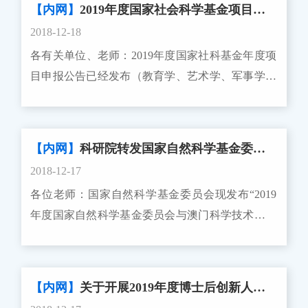
【内网】
2019年度国家社会科学基金项目申报公告
国家自然科学基金委员会（以下简称自然科学基金
2018-12-18
委）提出了新时代科学基金总体目标和深化改革思
各有关单位、老师：2019年度国家社科基金年度项
路，即：确立基于“鼓励探索、突出原创；聚焦前
目申报公告已经发布（教育学、艺术学、军事学单
沿、独辟蹊径；需求牵引、突破瓶颈；共性导向、
列学科的申报另行组织，不在此次申报范围）。现
交叉融通”四类科学问题属性的资助导向，建立负
就做好我校申报工作的有关事项通知如下：一、申
责任、讲信誉、计贡献的智能辅助分类评审机制，
报国家社科基金项目的指导思想是，高举中国特色
构建源于知识体系内在逻辑结构、促进知识与应用
【内网】
科研院转发国家自然科学基金委员会关于发布“2019年度国家自然科学基金委员会与澳门科学技术发展基金联合科研资助基金项目指南”的通告
社会主义伟大旗帜，以马克思列宁主义、毛泽东思
融通的学科布局，力争未来5至10年，建成理念先
2018-12-17
想、邓小平理论、“三个代表”重要思想、科学发展
进、制度规范、公正高效的新时代科学基金体系。
各位老师：国家自然科学基金委员会现发布“2019
观、习近平新时代中国特色社会主义思想为指导，
为完成科学基金深化改革的各项任务，做好科学基
年度国家自然科学基金委员会与澳门科学技术发展
深入贯彻落实党的十九大和十九届二中、三中全会
金管理工作，现将2019年度科学基金项目申请和
基金联合科研资助基金项目指南”的通知，请我校
精神，贯彻全国宣传思想工作会议精神，落实《中
2018年应结题项目结题等工作的有关事项通告如
符合条件的老师积极申请。我校接收材料截止时间
共中央关于加快构建中国特色哲学社会科学的意
下： 一、项目申请 （一）项目申请接
2019年1月30日中午12:00。申请人打印纸质申请书
见》，坚持解放思想、实事求是、与时俱进、求真
【内网】
关于开展2019年度博士后创新人才支持计划申报工作的通知
收。 1. 2019年度项目申请集中接收工作自2019
及附件一式两份（其中一份封面盖学院公章，此份
务实，坚持以重大现实问题为主攻方向，坚持基础