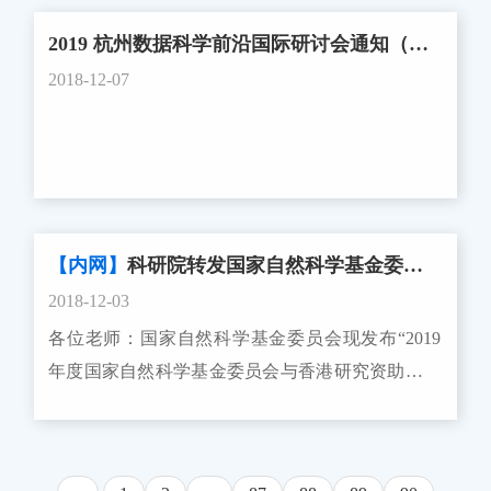
例》）、《国家自然科学基金资助项目资金管理办
学位论文答辩决议书复印件或博士论文预答辩通知
NSFC向每个项目的中方申请人提供15万元人民币
科学基金项目的负责人，不得作为申请人申请本项
申请。6.凡在内容上与在研或已结项的各级各类项
法》（以下简称《资金管理办法》）、《项目资金
2019 杭州数据科学前沿国际研讨会通知（第三轮）
书。（3）学术及科研成果材料。代表申请人最高
的专项经费资助，用于开展国际合作与交流。中方
目。同一年度内，已经申请国家社会科学基金项目
目有较大关联的，须在《国家社会科学基金项目申
管理有关问题的补充通知》（以下简称《补充通
学术水平和科研成果的论文、专著、专利或奖励
2018-12-07
申请人应据此与韩方合作伙伴共同商定互访交流计
的申请人，不得作为申请人申请本项目。 三、
请书》（以下简称《申请书》）中详细说明所申请
知》）、《指南》和相关类型项目管理办法，于
等，可以从以上类型材料中任选，但总数不超过3
划。 对于双边学术研讨会项目，会议地点所在
限项规定 国家自然科学基金国际（地区）合作
项目与已承担项目的联系和区别，否则视为重复申
2019年1月15日后登录科学基金网络信息系统（以
个。其中：论文提供全文，专著提供目录和摘要，
国资助机构（NSFC或NRF）将提供双方参会人员
研究项目包括组织间国际（地区）合作研究项目
请；不得以内容基本相同或相近的同一成果申请多
下简称信息系统），按照各类型项目的撰写提纲及
专利或奖励提供证书复印件。（4）博士导师推荐
的食宿和举办会议的相关费用（包括场地租用、论
（以下简称组织间合作研究项目）和重点国际（地
家基金项目结项。7.凡以博士学位论文或博士后出
相关要求撰写申请书。没有信息系统账号的申请人
意见表、博士后合作导师推荐意见表（可登录“博
文集印刷等）；参会人员的国际旅费将由派出方的
区）合作研究项目。“NSFC-FDCT项目”属于组织间
站报告为基础申报国家社科基金项目，须在《申请
请向依托单位基金管理联系人申请开户。 3. 申
新计划”信息系统下载相关模板）。3、申请人提交
资助机构（NRF或NSFC）提供。 二、申请资
合作研究项目，申请人申请时须遵循以下限项规
书》中注明所申请项目与学位论文（出站报告）的
【内网】
科研院转发国家自然科学基金委员会关于发布“2019年度国家自然科学基金委员会与香港研究资助局联合科研资助基金项目指南”的通告
请人应根据《资金管理办法》《补充通知》的有关
申请材料（1）登录中国博士后网站“博新计划”信息
格 申请本项目须具备以下资格：1、中方申请
定： （一）申请人同年只能申请１项国际（地
联系和区别，申请鉴定结项时须提交学位论文（出
2018-12-03
规定，以及《国家自然科学基金项目预算表编制说
系统，网上提交申请书；上传学术及科研成果材
人需是2019年12月31日（含）之后结题的三年期
区）合作研究项目。 （二）上年度获得国际
站报告）原件。8.不得以已出版的内容基本相同的
明》的具体要求，按照“目标相关性、政策相符
各位老师：国家自然科学基金委员会现发布“2019
料、博士导师和博士后合作导师推荐意见表扫描
（含）以上国家自然科学基金项目的主持人或主要
（地区）合作研究项目资助的项目负责人，本年度
研究成果申请国家社科基金项目。9.凡以国家社科
性、经济合理性”的基本原则，认真编制《国家自
年度国家自然科学基金委员会与香港研究资助局联
件。（2）按上述第2点要求,将纸质材料按照（1）-
参加人员；2、合作双方有良好的合作基础；3、双
不得作为申请人申请本项目。 注：“NSFC-
基金项目名义发表阶段性成果或最终成果，不得同
然科学基金项目预算表》。多个单位共同承担一个
合科研资助基金项目指南”的通知，请我校符合条
（4）的顺序分别装订成两册，于2019年2月28日提
边学术研讨会的参加人员中韩各方需至少来自3个
FDCT项目”不计入“高级专业技术职务（职称）人
时标注多家基金项目资助字样。 （三）关于《国家
项目的，项目申请人和合作研究单位的参与者应当
件的老师积极申请。我校接收材料截止时间2019年
交到人事处博士后工作办公室。4、单位审核和提
单位。中方参会人员须是在研国家自然科学基金项
员申请和正在承担的项目总数限为3项的规定”的查
社科基金项目2019年度课题指南》《国家社科基金
分别编制项目预算，经所在单位审核后，由申请人
1月30日中午12:00。申请人打印纸质申请书及附件
交材料。（1）申请进入本单位同一个一级学科的
目的主持人或主要参加人员。 三、限项规定
重范围。四、申报说明 （一）在线填报申请书