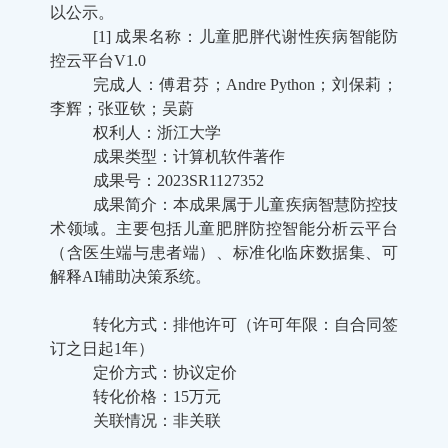
以公示。
[1] 成果名称：
儿童肥胖代谢性疾病智能防
控云平台
V1.0
完成人：傅君芬；Andre Python；刘保莉；
李辉；张亚钦；吴蔚
权利人：浙江大学
成果类型：计算机软件著作
成果号：2023SR1127352
成果简介：本
成果属于儿童疾病智慧防控技
术领域。主要包括儿童肥胖防控智能分析云平台
（含医生端与患者端）、标准化临床数据集、可
解释
AI
辅助决策系统。
转化方式：
排他许可（许可年限：自合同签
订之日起
1年）
定价方式：协议定价
转化价格：15万元
关联情况：非关联