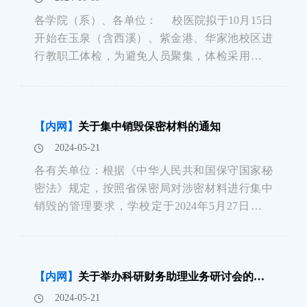
各学院（系）、各单位： 校医院拟于10月15日
开始在玉泉（含西溪）、紫金港、华家池校区进
行教职工体检，为避免人员聚集，体检采用预约
制，玉泉（含西溪）10月8日、紫金港10月9日、
华家池10月22日开放预约通道。一、体检对象全
校副高职称与副处以下干部、职工和退休人
【内网】
关于集中销毁保密材料的通知
2024-05-21
各有关单位：根据《中华人民共和国保守国家秘
密法》规定，按照省保密局对涉密材料进行集中
销毁的管理要求，学校定于2024年5月27日（周
一）在华家池校区，5月31日（周五）在玉泉校
区、西溪校区，6月4日（周二）紫金港校区由省
保密销毁中心到我校集中收取保密材料。现将有
【内网】
关于举办科研财务助理业务研讨会的通知（人文、社科、理学专场）
关事项通知如下：一、时间和地点1.华家
2024-05-21