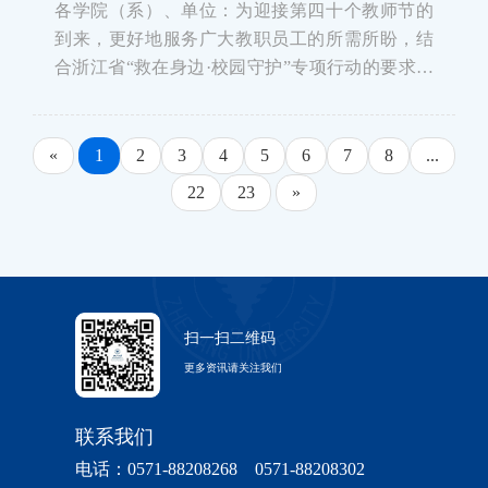
各学院（系）、单位：为迎接第四十个教师节的
到来，更好地服务广大教职员工的所需所盼，结
合浙江省“救在身边·校园守护”专项行动的要求，
党委教师工作部携手校医院，拟于近期组织开展
浙江大学第二期教职员工急救技能提升专项培
训。现将有关事项通知如下：一、培训对象
«
1
2
3
4
5
6
7
8
...
&nbs
22
23
»
扫一扫二维码
更多资讯请关注我们
联系我们
电话：0571-88208268 0571-88208302