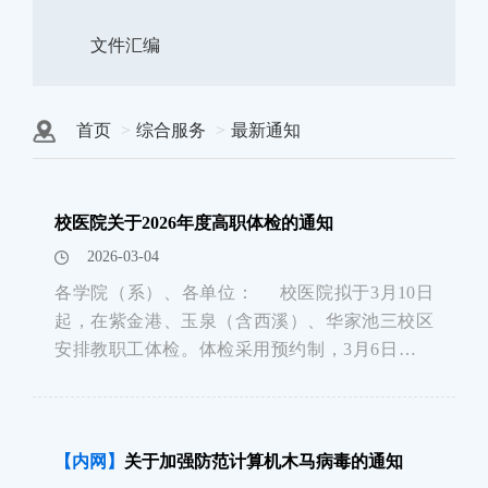
文件汇编
首页
综合服务
最新通知
校医院关于2026年度高职体检的通知
2026-03-04
各学院（系）、各单位： 校医院拟于3月10日
起，在紫金港、玉泉（含西溪）、华家池三校区
安排教职工体检。体检采用预约制，3月6日起各
校区开放预约通道。 一、参检对象：全校高级职
称科技人员、副处级以上干部（含退休高知）进
行健康体检。&n
【内网】
关于加强防范计算机木马病毒的通知