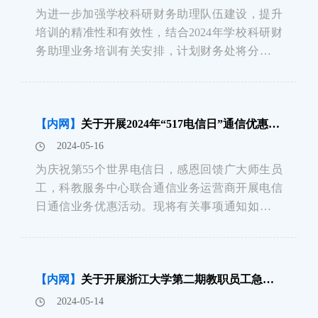
为进一步加强学校科研财务助理队伍建设，提升
培训的精准性和有效性，结合2024年学校科研财
务助理业务培训有关安排，计划财务处将分批次
组织业务研讨，现将人文、社科、理学专场业务
研讨会相关事宜通知如下：一、参加人员人文、
社科、理学相关院系的科研秘书及科研财务助
【内网】
关于开展2024年“517电信日”通信优惠活动的通知
理，限额50人。二、会议时间2024年6月6日
2024-05-16
为庆祝第55个世界电信日，感恩回馈广大师生员
工，科教服务中心联合通信业务运营商开展电信
日通信业务优惠活动。现将有关事项通知如下：
一、活动时间2024年5月17日 10:00-16:00二、活
动地点紫金港校区学生文化广场玉泉校区永谦学
生活动中心门口三、运营商具体活动方案（一）
【内网】
关于开展浙江大学第二期教职员工急救技能提升专项培训的通知
中国
2024-05-14