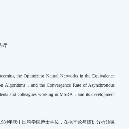
告厅
ncerning the Optimizing Neural Networks in the Equivalence
tion Algorithms，and the Convergence Rate of Asynchronous
tudents and colleagues working in MSRA，and its development
984年获中国科学院博士学位，在概率论与随机分析领域