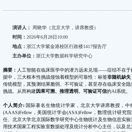
演讲人：
周晓华（北京大学，讲席教授）
时间：
2026年6月28日10:00
地点：
浙江大学紫金港校区行政楼1417报告厅
主办单位：
浙江大学数据科学研究中心
摘要：
人工智能在临床医学中的潜力远未兑现
——
症结不在于
据中，三大根本性挑战侵蚀着模型的可靠性：标签
非随机缺失
传统模型，其预测结果脆弱、不可验证，甚至存在临床安全隐
挑战。从而构建
因果可溯、推理透明、可验证可信
的
AI
系统。
个人简介
:
国际著名生物统计学家，北京大学讲席教授，中
(AAAS)Fellow
，美国统计学会
(ASA)Fellow
，数理统计研究院
任、北京大学北京国际数学研究中心生物统计及生物信息实验
用技术国家工程实验室数据处理及统计分析中心主任，以及北