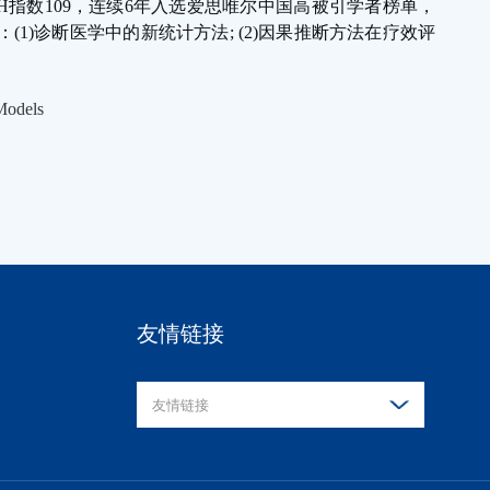
H
指数
109
，连续
6
年入选爱思唯尔中国高被引学者榜单，
：
(1)
诊断医学中的新统计方法
; (2)
因果推断方法在疗效评
Models
友情链接
友情链接