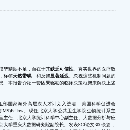
模型精度不足，而在于其
缺乏可信性
。真实世界的医疗数
，标签
天然带噪
，和反馈
显著延迟
。忽视这些机制问题的
患。本报告介绍一套
因果驱动
的临床决策框架来解决上述
组部国家海外高层次人才计划入选者，美国科学促进会
(IMS)Fellow
。现任北京大学公共卫生学院生物统计系主
室主任、北京大学统计科学中心副主任、大数据分析与应
京大学重庆大数据研究院副院长。发表
SCI
论文
300
余篇，