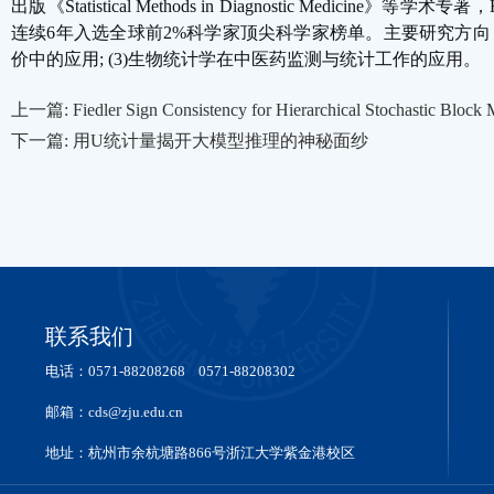
出版《
Statistical Methods in Diagnostic Medicine
》等学术专著，
连续
6
年入选全球前
2%
科学家顶尖科学家榜单。主要研究方向
价中的应用
; (3)
生物统计学在中医药监测与统计工作的应用。
上一篇: Fiedler Sign Consistency for Hierarchical Stochastic Block 
下一篇: 用U统计量揭开大模型推理的神秘面纱
联系我们
电话：0571-88208268 0571-88208302
邮箱：cds@zju.edu.cn
地址：杭州市余杭塘路866号浙江大学紫金港校区