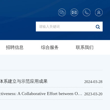
招聘信息
综合服务
联系我们
理体系建立与示范应用成果
2024-03-28
Explaining and Predicting Peacekeeping Operations Effectiveness: A Collaborative Effort between Oxford University and Zhejiang University
2023-03-20