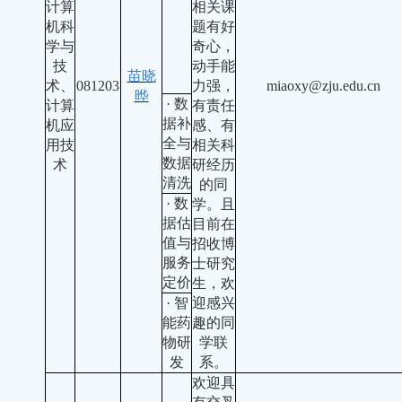
计算
相关课
机科
题有好
学与
奇心，
技
动手能
苗晓
术、
081203
力强，
miaoxy@zju.edu.cn
晔
· 数
计算
有责任
据补
机应
感、有
全与
用技
相关科
数据
术
研经历
清洗
的同
· 数
学。且
据估
目前在
值与
招收博
服务
士研究
定价
生，欢
· 智
迎感兴
能药
趣的同
物研
学联
发
系。
欢迎具