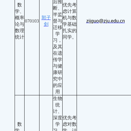
后推
数
优先考
断、
学、
虑计算
半监
概率
郭子
机与数
070103
督与
zijguo@zju.edu.cn
论与
剑
学基础
迁移
数理
扎实的
学
统计
同学。
习，
及其
在遗
传学
与健
康研
究中
的应
用
生物
统
计、
深度
优先考
数
学
虑对数
学、
习、
学，计