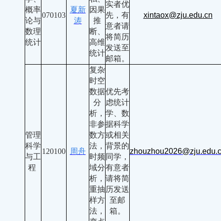
实者优
概率
夏新
因果
070103
先，有
xintaox@zju.edu.cn
论与
涛
推
意者请
数理
断、
将简历
统计
高维
发送至
统计
邮箱。
复杂
时空
数据
优先考
分
虑统计
析，
学、数
非参
据科学
管理
数方
或相关
科学
法，
背景的
120100
周舟
zhouzhou2026@zju.edu.
与工
时频
同学，
程
域分
有意者
析，
请将简
重抽
历发送
样方
至邮
法，
箱。