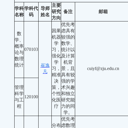
主要
学科
学科代
导师
研究
备注
邮箱
名称
码
姓名
方向
优先考
因果
虑具有
数
机器
较强的
学、
学
数学、
概率
070103
习，
统计以
论与
强化
及计算
数理
学
机背
统计
崔逸
习，
景，且
cuiyf@zju.edu.cn
凡
精准
具有较
决
强的学
管理
策，
术兴趣
科学
个性
和独立
120100
与工
化医
研究能
程
疗
力的同
学。
优先考
分布
虑数理