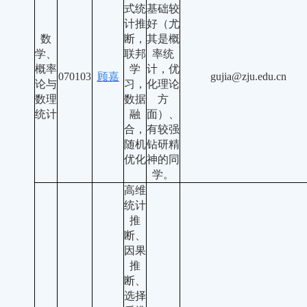
式统
基础较
计推
好（尤
数
断，
其是概
学、
联邦
率统
概率
学
计，优
070103
顾嘉
gujia@zju.edu.cn
论与
习，
化理论
数理
数据
方
统计
融
面）、
合，
有较强
随机
钻研精
优化
神的同
学。
高维
统计
推
断、
因果
推
断、
选择