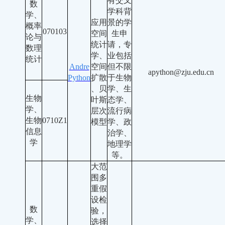
有交叉
数
学科背
学、
应用
景的学
概率
070103
空间
生申
论与
统计
请，专
数理
学、
业包括
统计
Andre
空间
但不限
apython@zju.edu.cn
Python
扩散
于生物
、贝
学、生
生物
叶斯
态学、
学、
层次
流行病
生物
0710Z1
模型
学、政
信息
治学、
学
地理学
等。
大范
围多
重假
设检
数
验，
学、
选择