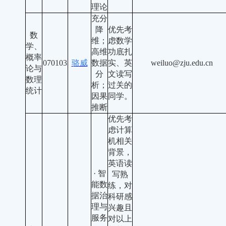
理论
充分
降
优先考
数
维；
虑数学
学、
高维
功底扎
概率
070103
骆威
数据
实、英
weiluo@zju.edu.cn
论与
分
文读写
数理
析；
过关的
统计
因果
同学。
推断
优先考
虑计算
机相关
背景，
英语读
· 智
写熟
能数
练，对
据治
科研感
理与
兴趣且
服务
对以上