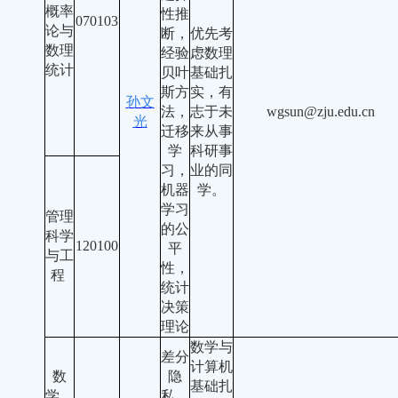
概率
性推
070103
论与
断，
优先考
数理
经验
虑数理
统计
贝叶
基础扎
斯方
实，有
孙文
法，
志于未
wgsun@zju.edu.cn
光
迁移
来从事
学
科研事
习，
业的同
机器
学。
学习
管理
的公
科学
120100
平
与工
性，
程
统计
决策
理论
数学与
差分
计算机
数
隐
基础扎
学、
私、