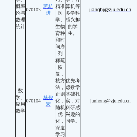
概率
蒋杭
精准
算机等
070103
jianghj@zju.edu.cn
论与
进
医
多学科
数理
学、
感兴趣
统计
生物
的学
育种
生。
和时
间序
列
稀疏
恢
复，
核方
优先考
法，
虑数学
数
正则
基础扎
学、
林俊
070104
化，
实，对
junhong@zju.edu.cn
应用
宏
随机
科研感
数学
优
兴趣的
化，
同学。
深度
学习