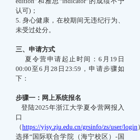
edition
”和雅思“
indicator
”的成绩不予
认可
)
；
5.
身心健康，在校期间无违纪行为、
未受过处分。
三、申请方式
夏令营申请起止时间：
6
月
19
日
00:00
至
6
月
28
日
23:59
，申请步骤如
下：
步骤一：网上系统报名
登陆
2025
年浙江大学夏令营网报入
口
（
https://yjsy.zju.edu.cn/grsinfo/zs/user/login
选择“国际联合学院（海宁校区）
-
国