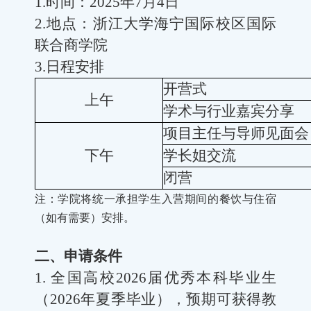
1.
时间：
2025
年
7
月
4
日
2.
地点：浙江大学海宁国际校区国际
联合商学院
3.
日程安排
开营式
上午
学术与行业嘉宾分享
项目主任与导师见面会
下午
学长姐交流
闭营
注：学院将统一承担学生入营期间的餐饮与住宿
（如有需要）安排。
二、申请条件
1.
全国高校
2026
届优秀本科毕业生
（
2026
年夏季毕业），预期可获得教