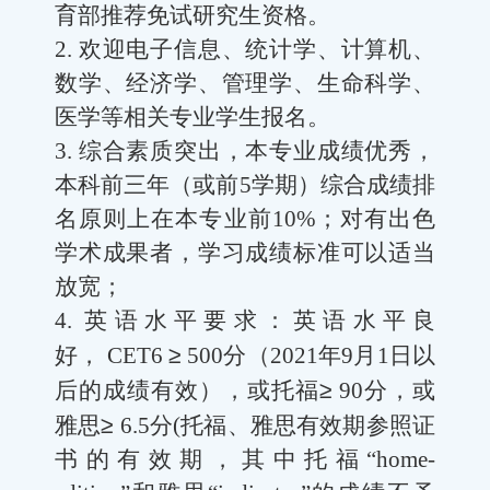
育部推荐免试研究生资格。
2.
欢迎电子信息、统计学、计算机、
数学、经济学、管理学、生命科学、
医学等相关专业学生报名。
3.
综合素质突出，本专业成绩优秀，
本科前三年（或前
5
学期）综合成绩排
名原则上在本专业前
10%
；对有出色
学术成果者，学习成绩标准可以适当
放宽；
4.
英语水平要求：英语水平良
好，
CET6
≥
500
分（
2021
年
9
月
1
日以
后的成绩有效），或托福
≥
90
分，或
雅思
≥
6.5
分
(
托福、雅思有效期参照证
书的有效期，其中托福“
home-