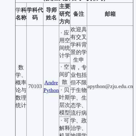
主要
学
科
学科代
导师
研究
备注
邮箱
名称
码
姓名
方向
欢迎具
· 应
有交叉
用空
学科背
间统
景的学
计学
生申
· 空
数
请，专
间扩
学、
业包括
散
概率
Andre
但不限
70103
apython@zju.edu.cn
· 贝
论与
Python
于生物
叶斯
数理
学、生
层次
统计
态学、
模型
流行病
· 可
学、政
解释
治学、
机器
地理学