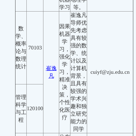
学习
等。
崔逸凡
导师优
因果
数
先考虑
机器
学、
具有较
学
概率
强的数
70103
习，
论与
学、统
强化
数理
计以及
学
统计
崔逸
计算机
习，
cuiyf@zju.edu.cn
凡
背景，
精准
且具有
决
较强的
策，
管理
学术兴
个性
科学
趣和独
120100
化医
与工
立研究
疗
程
能力的
同学