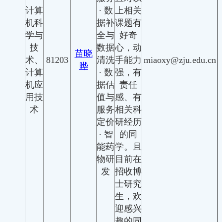
计算
·
数
上相关
机科
据补
课题有
学与
全与
好奇
技
数据
心，动
苗晓
术、
81203
清洗
手能力
miaoxy@zju.edu.cn
晔
计算
·
数
强，有
机应
据估
责任
用技
值与
感、有
术
服务
相关科
定价
研经历
·
智
的同
能药
学。且
物研
目前在
发
招收博
士研究
生，欢
迎感兴
趣的同