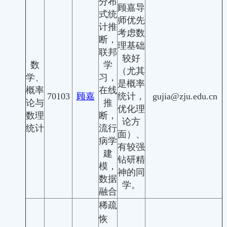
分布
顾嘉导
式统
师优先
计推
考虑数
断，
理基础
联邦
较好
数
学
（尤其
学、
习，
是概率
概率
在线
70103
顾嘉
统计，
gujia@zju.edu.cn
论与
推
优化理
数理
断，
论方
统计
流行
面）、
病学
有较强
建
钻研精
模，
神的同
数据
学。
融合
稀疏
恢