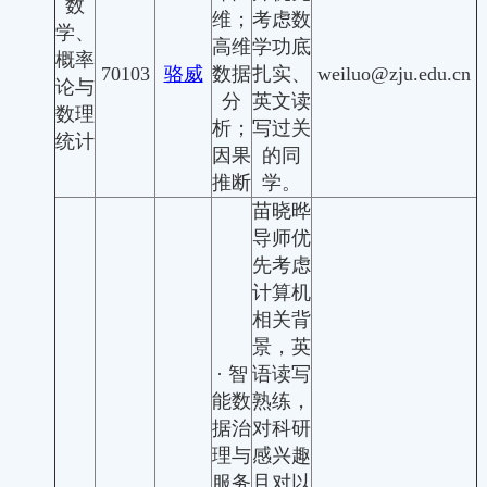
数
维；
考虑数
学、
高维
学功底
概率
70103
骆威
数据
扎实、
weiluo@zju.edu.cn
论与
分
英文读
数理
析；
写过关
统计
因果
的同
推断
学。
苗晓晔
导师优
先考虑
计算机
相关背
景，英
·
智
语读写
能数
熟练，
据治
对科研
理与
感兴趣
服务
且对以