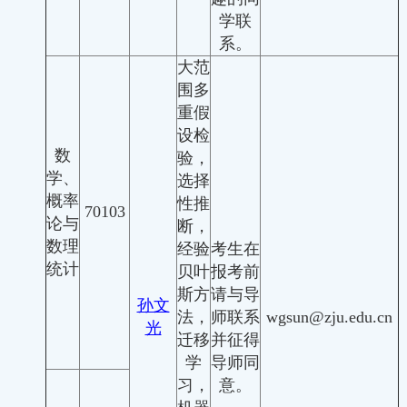
学联
系。
大范
围多
重假
设检
数
验，
学、
选择
概率
性推
70103
论与
断，
数理
经验
考生在
统计
贝叶
报考前
斯方
请与导
孙文
法，
师联系
wgsun@zju.edu.cn
光
迁移
并征得
学
导师同
习，
意。