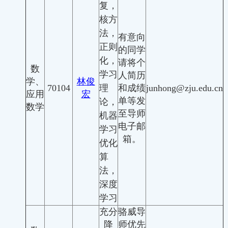
复，
核方
法，
有意向
正则
的同学
化，
请将个
数
学习
人简历
学、
林俊
70104
理
和成绩
junhong@zju.edu.cn
应用
宏
单等发
论，
数学
至导师
机器
电子邮
学习
箱。
优化
算
法，
深度
学习
充分
骆威导
降
师优先