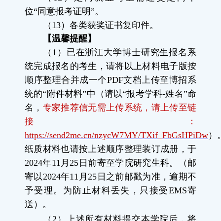
位“同意报考证明”。
（
13
）各类获奖证书复印件。
【温馨提醒】
（
1
）已在浙江大学博士研究生报名系
统完成报名的考生，请将以上材料电子版按
顺序整理合并成一个
PDF
文档上传至博招系
统的“附件材料”中（请以“报考学科
-
姓名”命
名，
专家推荐信无需上传系统，请上传至链
接：
https://send2me.cn/nzycW7MY/TXif_FbGsHPiDw
）
纸质材料也请按上述顺序整理装订成册，于
2024
年
11
月
25
日前
寄至学院研究生科。（邮
寄以
2024
年
11
月
25
日之前邮戳为准，逾期不
予受理。为防止材料丢失，只接受
EMS
寄
送）。
（
2
）上述所有材料提交本学院后
，
将