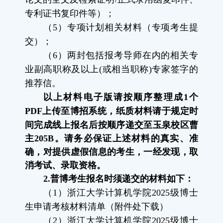
专利证书复印件等）；
（
5
）专项计划相关材料（专项考生提
交）；
（
6
）两封包括报考导师在内的相关专
业副高职称及以上
(
或相当职称
)
专家签字的
推荐信。
以上材料电子版请按顺序整理成
1
个
PDF
上传至博招系统，纸质材料请于规定时
间完成线上报名后
按顺序递交至玉泉校区曹
主
205B
。请务必保证上述材料的真实、准
确，对提供虚假信息的考生，一经发现，取
消考试、录取资格。
2.
普博考生报名时须递交的材料如下：
（
1
）浙江大学计算机学院
2025
级博士
生申请考核材料清单（附件处下载）
（
2
）浙江大学计算机学院
2025
级博士