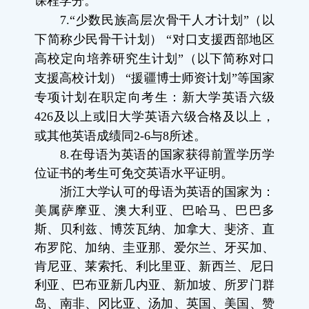
课程学分。
7.
“少数民族高层次骨干人才计划”（以
下简称少民骨干计划）
“
对口支援西部地区
高校定向培养研究生计划
”
（以下简称对口
支援高校计划）
“
援疆博士师资计划
”
等国家
专项计划在职定向考生：新大学英语六级
426
及以上或旧大学英语六级合格及以上，
或其他英语成绩同
2-6
与
8
所述。
8.
在母语为英语的国家获得前置学历学
位证书的考生可免交英语水平证明
。
浙江大学认可的母语为英语的国家为：
美属萨摩亚、澳大利亚、巴哈马、巴巴多
斯、贝利兹、博茨瓦纳、加拿大、斐济、直
布罗陀、加纳、圭亚那、爱尔兰、牙买加、
肯尼亚、莱索托、利比里亚、新西兰、尼日
利亚、巴布亚新几内亚、新加坡、所罗门群
岛、南非、冈比亚、汤加、英国、美国、赞