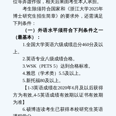
位等弄虚作假，相关后果由考生本人承担。
考生除须符合国家和《浙江大学
2025
年
博士研究生招生简章》的要求外，还需满足
下列条件：
（一）外语水平须符合下列条件之一
（最基本）
：
1.
全国大学英语六级成绩总分
460
分及以
上。
2.
英语专业八级成绩合格。
3.WSK
（
PETS 5
）达到合格标准。
4.
雅思（学术类）
5.5
及以上。
5.
新托福
80
及以上。
【
1-3
英语成绩在
2020
年
6
月及以后获得
方为有效
,4-5
英语成绩有效期以证书有效期
为准】
6.
硕博连读考生已获得本校研究生英语