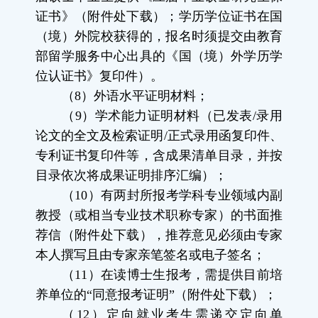
证书》（附件处下载）；学历学位证书在国
（境）外院校获得的，报名时须提交由教育
部留学服务中心出具的《国（境）外学历学
位认证书》复印件）。
（
8
）外语水平证明材料；
（
9
）
学术能力证明材料（已发表
/
录用
论文的全文及检索证明
/
正式录用函复印件、
专利证书复印件等，含成果清单目录，并按
目录依次将成果证明排序汇编）
；
（
10
）有两封所报考学科专业领域内副
教授（或相当专业技术职称专家）的书面推
荐信（附件处下载），推荐意见必须由专家
本人撰写且由专家亲笔签名或电子签名；
（
11
）在读博士生报考，需提供目前培
养单位的“同意报考证明
”
（附件处下载）；
（
12
）定向就业考生需递交定向单