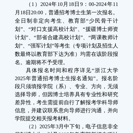
（
1
）
2024
年
10
月
18
日
9
：
00-2024
年
11
月
18
日
20:00
，普通招考博士生第一次报名。
全日制非定向考生、教育部“少民骨干计
划”、“对口支援高校计划”、“援疆博士师资
计划”、“部省合建高校计划”、“两课教师计
划”、“强军计划”等考生（专项计划及招生人
数最终以教育部下达为准）均需在该阶段报
名。逾期将不予受理。
具体报名时间和程序详见“浙江大学
2025
年普通招考博士生报名通知”。报名阶
段只须填报学院（系）、专业、方向，无须
选择导师，但因博士培养具有专业性和研究
差异性，考生需提前自行了解报考学科导师
信息，并建议联系意向导师进行沟通，并向
学院提交相关报考材料。
（
2
）
2025
年
3
月中下旬，电子信息非全