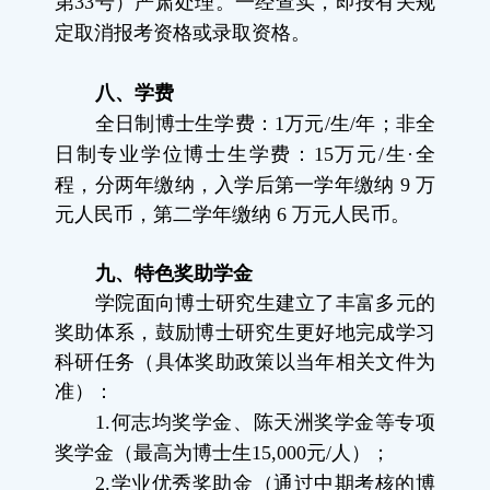
第
33
号）严肃处理。一经查实，即按有关规
定取消报考资格或录取资格。
八、学费
全日制博士生学费：
1
万元
/
生
/
年；非全
日制专业学位博士生学费：
15
万元
/
生
·
全
程，分两年缴纳，入学后第一学年缴纳
9
万
元人民币，第二学年缴纳
6
万元人民币。
九、特色奖助学金
学院面向博士研究生建立了丰富多元的
奖助体系，鼓励博士研究生更好地完成学习
科研任务（具体奖助政策以当年相关文件为
准）：
1.
何志均奖学金、陈天洲奖学金等专项
奖学金（最高为博士生
15,000
元
/
人）；
2.
学业优秀奖助金（通过中期考核的博