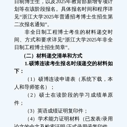
日制博士生，以及
2025
年教育部新增专项计
划等在该阶段报名。具体报名时间和程序详
见“浙江大学
2025
年普通招考博士生招生第
二次报名通知”。
非全日制工程博士考生的材料递交时
间、方式和要求详见“浙江大学
2025
年非全
日制工程博士招生简章”。
（二）材料递交清单和方式
1.
硕博连读考生报名时须递交的材料如
下：
（
1
）硕博连读申请表（系统下载，本
人和导师签名）；
（
2
）硕士在读阶段的学习成绩单原
件；
（
3
）英语成绩证明复印件；
（
4
）学术能力证明材料（已发表
/
录用
论文的全文及检索证明
/
正式录用函复印件、