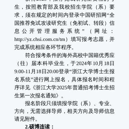
生，按照教育部及我校招生学院（系）要
求，须在规定的时间内登录中国研招网“全
国推荐免试攻读研究生（免初试、转段）信
息公开管理服务系统”（网址：
http://yz.chsi.com.cn/tm
）填写报考志愿，并
完成系统相应各环节程序。
符合报考条件的海外高校中国籍优秀应
（往）届本科毕业生，于
2024
年
10
月
18
日
9:00-11
月
18
日
20:00
登录“浙江大学博士生报
名系统”进行网上报名，具体报名时间和程
序详见《浙江大学
2025
年普通招考博士生招
生第一次报名通知》。
报名阶段只须填报学院（系）、专业、
方向，无需选择导师，相关方向及导师信息
请见附件。
2.
硕博连读：