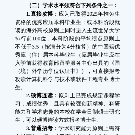
（二）学术水平须符合下列条件之一
：
1.
直接攻博
：
应为已取得
2025
年推免生
资格的优秀应届本科毕业生；
或
本科阶段就
读的海外高校原则上同时进入主流世界大学
排行前
100
位，本科阶段的平均绩点原则上
不低于
3.5
（按满分为
4
分核算）的中国籍优
秀应（往）届本科毕业生（应届毕业生应在
入学前获得教育部留学服务中心出具的《国
（境）外学历学位认证书》）
，可直接报考
攻读计算机科学与技术或软件工程专业博士
生。
2.
硕博连读
：
原则上已完成规定课程学
习，成绩优秀，且具有较强创新精神、科研
能力和学术志趣的本校在学全日制硕士研究
生，可以硕博连读方式报考博士生。
3
.
普通招考：
学术研究能力原则上需符