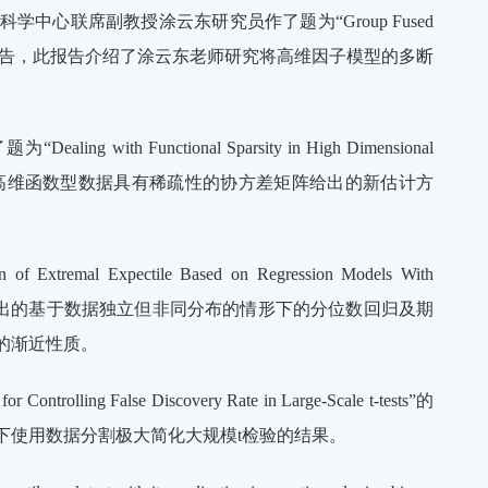
心联席副教授涂云东研究员作了题为“Group Fused
ructural Breaks”的报告，此报告介绍了涂云东老师研究将高维因子模型的多断
Functional Sparsity in High Dimensional
了郭绍俊老师对高维函数型数据具有稀疏性的协方差矩阵给出的新估计方
xpectile Based on Regression Models With
了侯燕曦老师提出的基于数据独立但非同分布的情形下的分位数回归及期
的渐近性质。
g False Discovery Rate in Large-Scale t-tests”的
下使用数据分割极大简化大规模t检验的结果。