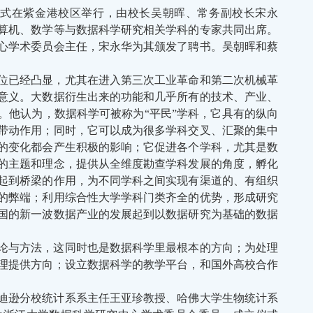
立仪式在紫金港校区举行，由校长吴朝晖、常务副校长宋永
算机、数学等与数据科学研究相关学科的专家共同出席。
心学术委员会主任，宋永华为其颁发了聘书。吴朝晖和蔡
位已经凸显，尤其在进入第三次工业革命和第二次机械革
意义。大数据衍生出来的功能和几乎所有的技术、产业、
。他认为，数据科学可被称为“平民”学科，它具有的纵向
带动作用；同时，它可以成为很多学科交叉、汇聚的集中
的变化都会产生积极的影响；它促进各个学科，尤其是数
的主题和理念，提供从全维度勘查学科发展的角度，孵化
起到桥梁的作用，为不同学科之间实现有渠道的、有组织
的弊端；利用综合性大学学科门类齐全的优势，形成研究
国的新一波数据产业的发展起到以数据研究为基础的数据
论与方法，这同时也是数据科学里最根本的方向；为处理
理提供方向；设立数据科学的教学平台，和国外高校合作
迪逊分校统计系系主任王亚珍教授、哈佛大学生物统计系