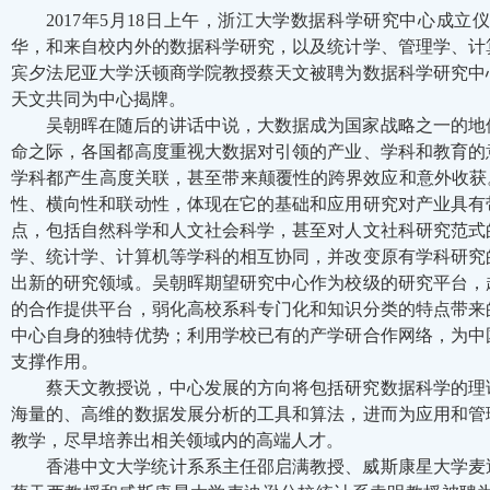
2017年5月18日上午，浙江大学数据科学研究中心成
华，和来自校内外的数据科学研究，以及统计学、管理学、计
宾夕法尼亚大学沃顿商学院教授蔡天文被聘为数据科学研究中
天文共同为中心揭牌。
吴朝晖在随后的讲话中说，大数据成为国家战略之一的地
命之际，各国都高度重视大数据对引领的产业、学科和教育的
学科都产生高度关联，甚至带来颠覆性的跨界效应和意外收获
性、横向性和联动性，体现在它的基础和应用研究对产业具有
点，包括自然科学和人文社会科学，甚至对人文社科研究范式
学、统计学、计算机等学科的相互协同，并改变原有学科研究
出新的研究领域。吴朝晖期望研究中心作为校级的研究平台，
的合作提供平台，弱化高校系科专门化和知识分类的特点带来
中心自身的独特优势；利用学校已有的产学研合作网络，为中
支撑作用。
蔡天文教授说，中心发展的方向将包括研究数据科学的理
海量的、高维的数据发展分析的工具和算法，进而为应用和管
教学，尽早培养出相关领域内的高端人才。
香港中文大学统计系系主任邵启满教授、威斯康星大学麦