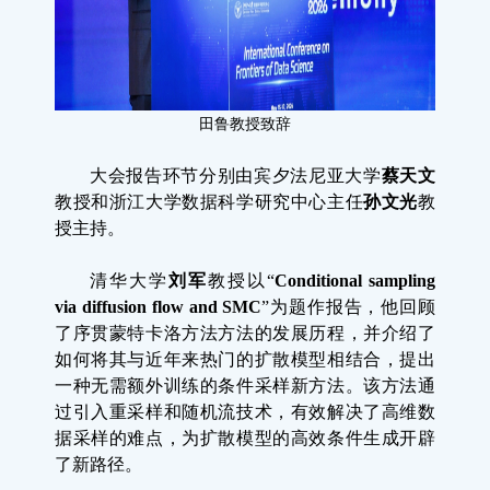
田
鲁教授致辞
大会报告环节分别由宾夕法尼亚大学
蔡天文
教授和浙江大学数据科学研究中心主任
孙文光
教
授
主持。
清华大学
刘军
教授以“
Conditional sampling
via diffusion flow and SMC
”为题作报告，他回顾
了序贯蒙特卡洛方法方法的发展历程，并介绍了
如何将其与近年来热门的扩散模型相结合，提出
一种无需额外训练的条件采样新方法。该方法通
过引入重采样和随机流技术，有效解决了高维数
据采样的难点，为扩散模型的高效条件生成开辟
了新路径。