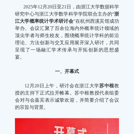
2025
年
12
月
20
日至
21
日，由浙江大学数据科学
研究中心与浙江大学数学科学学院联合主办的
“
浙
江大学概率统计学术研讨会
”
在杭州西溪宾馆成功
举办。会议汇聚了百余位海内外概率统计领域的
顶尖学者与师生校友，围绕概率统计学科的前沿
理论、方法创新与交叉应用展开深入研讨，共同
呈现了一场融汇学术传承与开拓创新的思想盛
宴。
一、开幕式
12
月
20
日上午，研讨会在浙江大学
苏中根
教
授的主持下正式拉开帷幕。苏中根教授代表组委
会对与会嘉宾表示诚挚欢迎，并简要介绍了会议
的宗旨与背景。