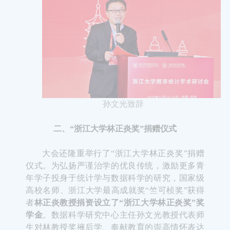
孙文光致辞
二、“浙江大学林正炎奖
”
捐赠仪式
大会还隆重举行了
“
浙江大学林正炎奖
”
捐赠
仪式。为弘扬严谨治学的优良传统，激励更多青
年学子投身于统计学与数据科学的研究，国家级
高校名师、浙江大学最高成就奖
“
竺可桢奖
”
获得
者
林正炎教授捐资设立了
“
浙江大学林正炎奖
”
奖
学金
。数据科学研究中心主任孙文光教授代表师
生对林教授奖掖后学、奉献教育的崇高情怀表达
诚挚感谢，并为林正炎教授颁发捐赠证书。