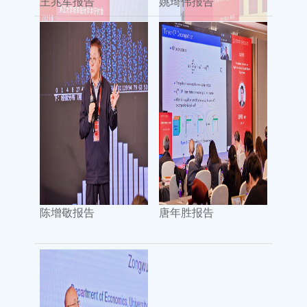
王兆军报告
姚琦伟报告
陈增敬报告
唐年胜报告