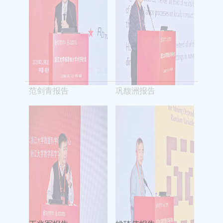
范剑青报告
巩馥洲报告