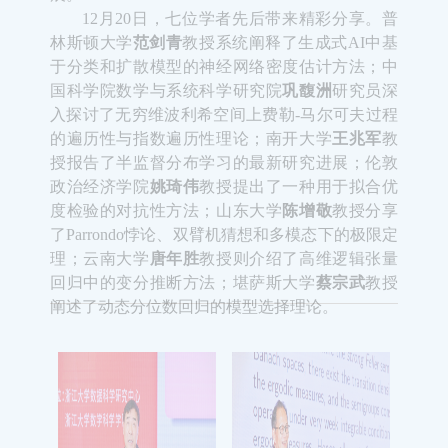
林斯
顿大学
范剑青
教授系统阐释了生成式
AI
中基
于分类和扩散模型的神经网络密度估计方法；中
国科学院数学与系统科学研究院
巩馥洲
研究员深
入探讨了
无穷维波利希空间上费勒
-
马尔可夫过程
的遍历性与指数遍历性理论；南开大学
王兆军
教
授报告了半监督分布学习的最新研究进展；伦敦
政治经济学院
姚琦伟
教授
提出了一种用于拟合优
度检验
的对抗性方法；山东大学
陈增敬
教授分享
了
Parrondo
悖论、双臂机猜想和多模态下的极限定
理；云南大学
唐年胜
教授则介绍了高维逻辑张量
回归中的变分推断方法；堪萨斯大学
蔡宗武
教授
阐述了动态分位数回归的模型选择理论。