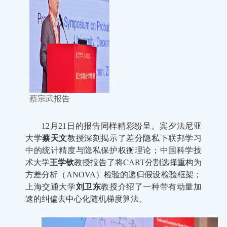
蔡宗武报告
12
月
21
日的报告同样精彩纷呈。宾夕法尼亚
大学
蔡天文
教授深刻揭示了差分隐私下联邦学习
中的统计精度与隐私保护权衡理论；中国科学技
术大学
王学钦
教授报告了将
CART
分割选择重构为
方差分析（
ANOVA
）检验的递归假设检验框架；
上海交通大学
刘卫东
教授介绍了一种带有动量加
速的纠偏去中心化随机梯度算法。