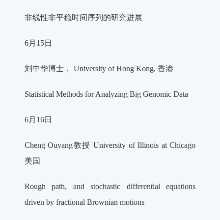
非线性非平稳时间序列的研究进展
6月15日
刘中华博士， University of Hong Kong, 香港
Statistical Methods for Analyzing Big Genomic Data
6月16日
Cheng Ouyang教授 University of Illinois at Chicago
美国
Rough path, and stochastic differential equations
driven by fractional Brownian motions