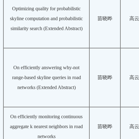
Optimizing quality for probabilistic
skyline computation and probabilistic
苗晓晔
高
similarity search (Extended Abstract)
On efficiently answering why-not
range-based skyline queries in road
苗晓晔
高
networks (Extended Abstract)
On efficiently monitoring continuous
aggregate k nearest neighbors in road
苗晓晔
高
networks