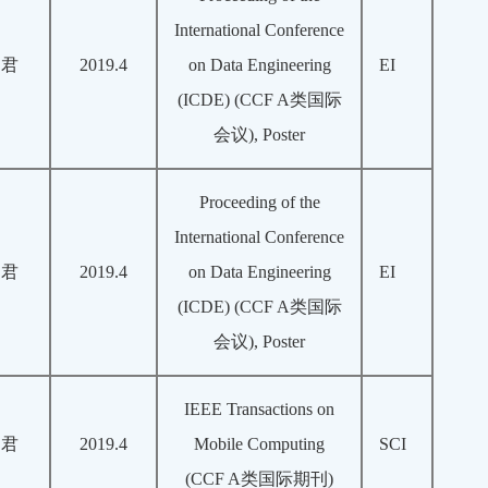
International Conference
云君
2019.4
on Data Engineering
EI
(ICDE) (CCF A类国际
会议), Poster
Proceeding of the
International Conference
云君
2019.4
on Data Engineering
EI
(ICDE) (CCF A类国际
会议), Poster
IEEE Transactions on
云君
2019.4
Mobile Computing
SCI
(CCF A类国际期刊)