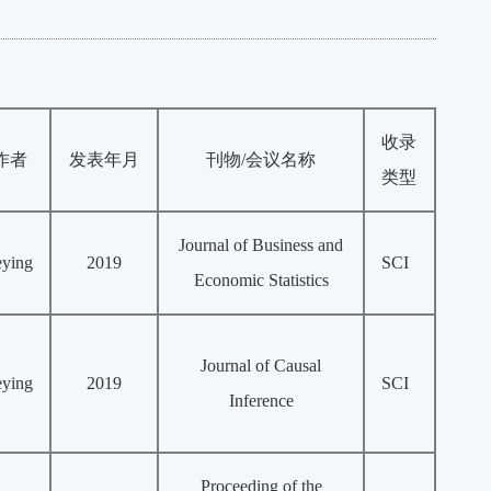
收录
作者
发表年月
刊物/会议名称
类型
Journal of Business and
eying
2019
SCI
Economic Statistics
Journal of Causal
eying
2019
SCI
Inference
Proceeding of the