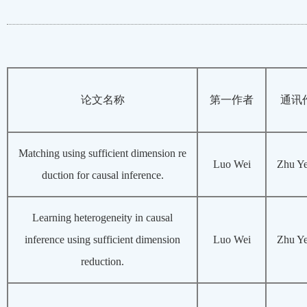
论文名称
第一作者
通讯
Matching using sufficient dimension re
Luo Wei
Zhu Y
duction for causal inference.
Learning heterogeneity in causal
inference using sufficient dimension
Luo Wei
Zhu Y
reduction.