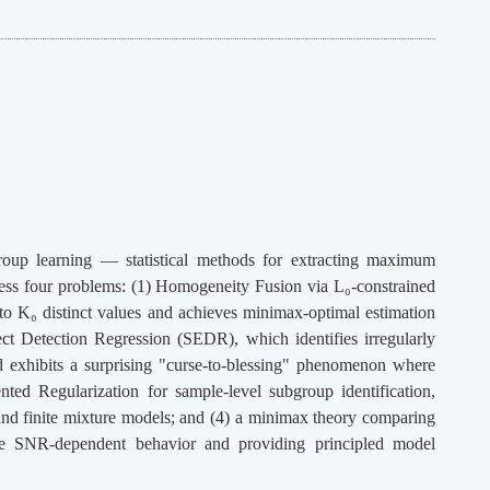
roup learning — statistical methods for extracting maximum
dress four problems: (1) Homogeneity Fusion via L₀-constrained
to K₀ distinct values and achieves minimax-optimal estimation
fect Detection Regression (SEDR), which identifies irregularly
nd exhibits a surprising "curse-to-blessing" phenomenon where
ted Regularization for sample-level subgroup identification,
s and finite mixture models; and (4) a minimax theory comparing
ase SNR-dependent behavior and providing principled model