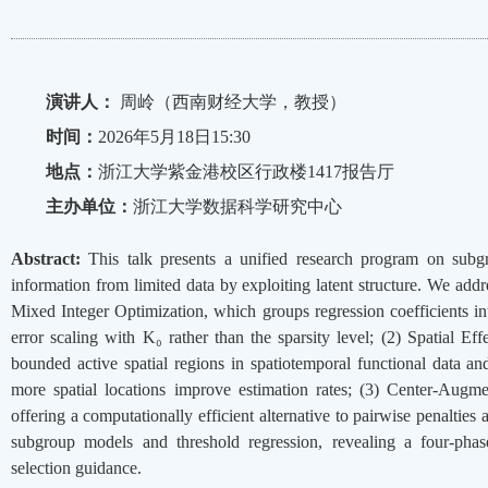
演讲人：
周岭（西南财经大学，教授）
时间：
2026年5月18日15:30
地点：
浙江大学紫金港校区行政楼1417报告厅
主办单位：
浙江大学数据科学研究中心
Abstract:
This talk presents a unified research program on subg
information from limited data by exploiting latent structure. We ad
Mixed Integer Optimization, which groups regression coefficients in
error scaling with K₀ rather than the sparsity level; (2) Spatial Ef
bounded active spatial regions in spatiotemporal functional data a
more spatial locations improve estimation rates; (3) Center-Augmen
offering a computationally efficient alternative to pairwise penaltie
subgroup models and threshold regression, revealing a four-ph
selection guidance.