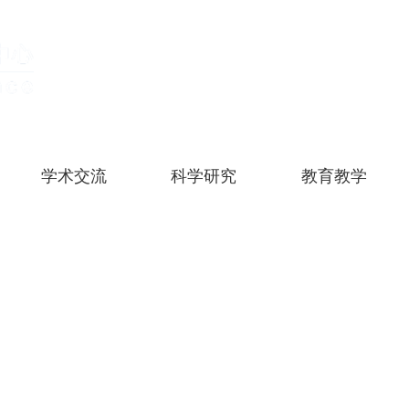
学术交流
科学研究
教育教学