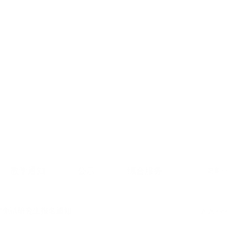
专业硕士项目
教学通知
公示
综合服务
更多
荐免试研究生报名通知
2026-08-
2026-06-