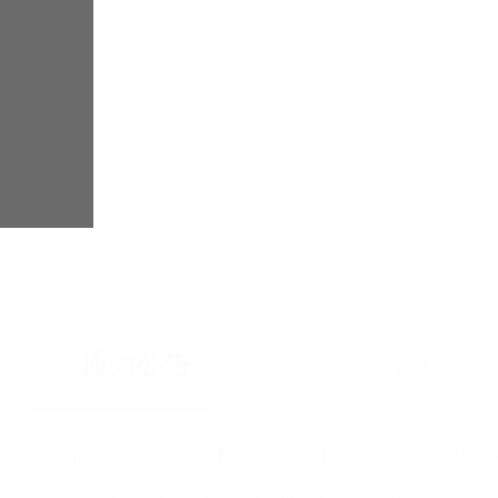
浙江大学数据科学与工程（iMDS）
通知公告
最新通知
科研通知
[招生信息]
浙江大学数据科学研究中心2027年接收外校推
[学术交流]
用U统计量揭开大模型推理的神秘面纱