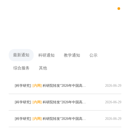
浙江大学数据科学与工程（iMDS）专业硕士项目
通知公告
更多
最新通知
科研通知
教学通知
公示
综合服务
其他
[科学研究]
[内网]
科研院转发“2026年中国高校产学研创新基金-多医云在线医疗数字化专项（二期）申请指南”的通知
2026-06-29
[科学研究]
[内网]
科研院转发“2026年中国高校产学研创新基金-云中大学项目（三期）申请指南”的通知
2026-06-29
[