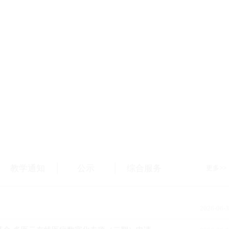
专业硕士项目
教学通知
公示
综合服务
更多
2026-06-
-多医云在线医疗数字化专项（二期）申请指南”的通知
2026-06-