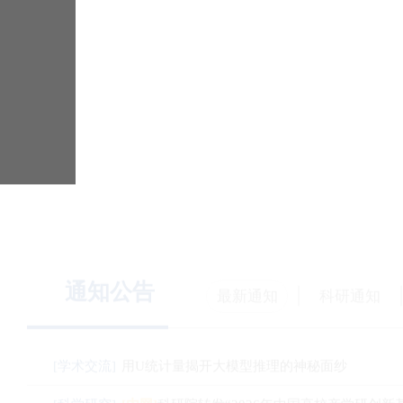
浙江大学数据科学与工程（iMDS）
通知公告
最新通知
科研通知
[学术交流]
用U统计量揭开大模型推理的神秘面纱
[科学研究]
[内网]
科研院转发“2026年中国高校产学研创新基金