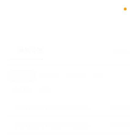
浙江大学数据科学与工程（iMDS）专业硕士项目
通知公告
更多
最新通知
科研通知
教学通知
公示
综合服务
其他
[科学研究]
[内网]
科研院转发“2026年中国高校产学研创新基金-多医云在线医疗数字化专项（二期）申请指南”的通知
2026-06-29
[科学研究]
[内网]
科研院转发“2026年中国高校产学研创新基金-云中大学项目（三期）申请指南”的通知
2026-06-29
[