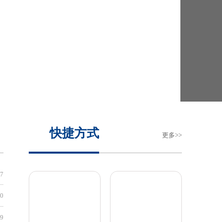
浙江
基金申请专栏
07
[内网]
科研院转发“2026年中国高校产学研创新基金-多医云
30