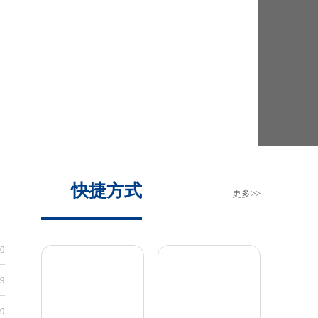
浙江
基金申请专栏
30
[内网]
科研院转发“2026年中国高校产学研创新基金-多医云
29