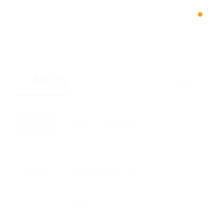
浙江大学数据科学与工程（iMDS）专业硕士项目
通知公告
更多
最新通知
科研通知
教学通知
公示
综合服务
其他
[科学研究]
[内网]
科研院转发“2026年中国高校产学研创新基金-多医云在线医疗数字化专项（二期）申请指南”的通知
2026-06-29
[科学研究]
[内网]
科研院转发“2026年中国高校产学研创新基金-云中大学项目（三期）申请指南”的通知
2026-06-29
[