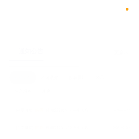
浙江大学数据科学与工程（iMDS）专业硕士项目
通知公告
更多
最新通知
科研通知
教学通知
公示
综合服务
其他
[科学研究]
[内网]
科研院转发“2026年中国高校产学研创新基金-多医云在线医疗数字化专项（二期）申请指南”的通知
2026-06-29
[科学研究]
[内网]
科研院转发“2026年中国高校产学研创新基金-云中大学项目（三期）申请指南”的通知
2026-06-29
[