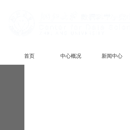
首页
中心概况
新闻中心