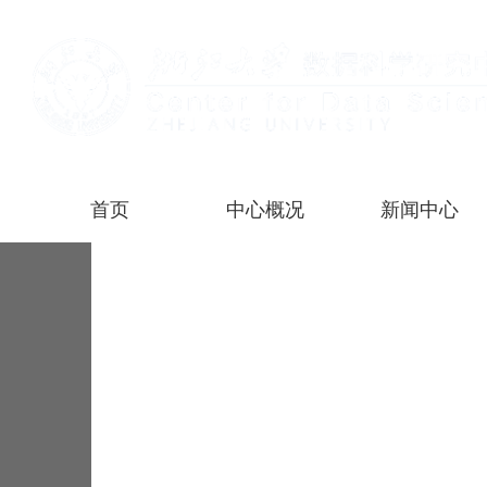
首页
中心概况
新闻中心