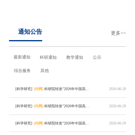
浙江大学数据科学与工程（iMDS）专业硕士项目
通知公告
更多
最新通知
科研通知
教学通知
公示
综合服务
其他
[科学研究]
[内网]
科研院转发“2026年中国高校产学研创新基金-多医云在线医疗数字化专项（二期）申请指南”的通知
2026-06-29
[科学研究]
[内网]
科研院转发“2026年中国高校产学研创新基金-云中大学项目（三期）申请指南”的通知
2026-06-29
[