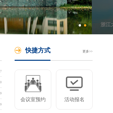
浙江
快捷方式
更多
基金申请专栏
07
[内网]
科研院转发“2026年中国高校产学研创新基金-多医云
30
[内网]
科研院转发“2026年中国高校产学研创新基金-云中大
29
会议室预约
活动报名
[内网]
科研院转发“2026年中国高校产学研创新基金-未来教育
29