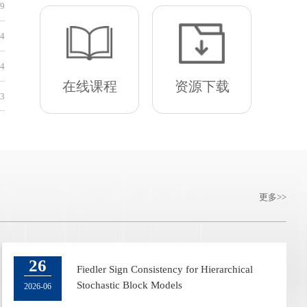
[内网]
科研院转发2026年中国产学研合作促进会科技创新奖申
29
[内网]
科研院转发2026可持续发展青年科学家奖申报通知
24
[内网]
科研院转发关于征集2027年企业创新发展联合基金 （
24
在线课程
资源下载
[内网]
科研院转发浙江省科技厅关于开展2025年度浙江省科
23
更多
22
26
2024秋季博士生论坛暨“数据科学最佳研究
Fiedler Sign Consistency for Hierarchical
奖”颁奖仪式
Stochastic Block Models
2024-09
2026-06