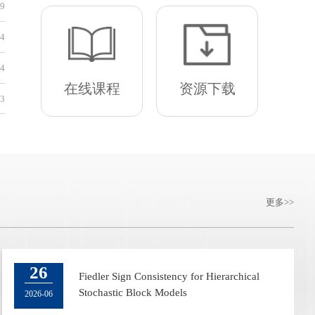
[内网]
科研院转发2026年中国产学研合作促进会科技创新奖申
29
[内网]
科研院转发2026可持续发展青年科学家奖申报通知
24
[内网]
科研院转发关于征集2027年企业创新发展联合基金 （
24
在线课程
资源下载
[内网]
科研院转发浙江省科技厅关于开展2025年度浙江省科
23
更多
22
26
2024秋季博士生论坛暨“数据科学最佳研究
Fiedler Sign Consistency for Hierarchical
奖”颁奖仪式
Stochastic Block Models
2024-09
2026-06