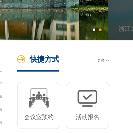
浙江
快捷方式
更多
基金申请专栏
07
[内网]
科研院转发“2026年中国高校产学研创新基金-多医云
30
[内网]
科研院转发“2026年中国高校产学研创新基金-云中大
29
会议室预约
活动报名
[内网]
科研院转发“2026年中国高校产学研创新基金-未来教育
29