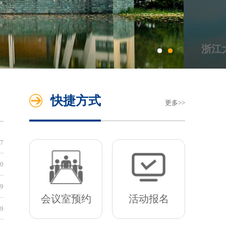
浙江
快捷方式
更多
基金申请专栏
07
[内网]
科研院转发“2026年中国高校产学研创新基金-多医云
30
[内网]
科研院转发“2026年中国高校产学研创新基金-云中大
29
会议室预约
活动报名
[内网]
科研院转发“2026年中国高校产学研创新基金-未来教育
29