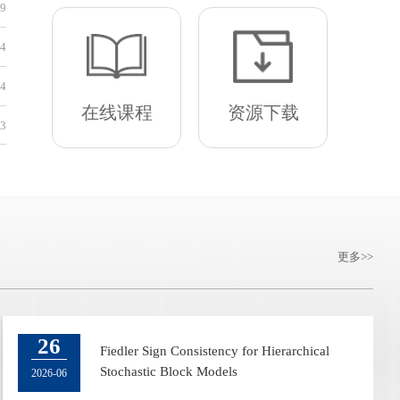
[内网]
科研院转发2026年中国产学研合作促进会科技创新奖申
29
[内网]
科研院转发2026可持续发展青年科学家奖申报通知
24
[内网]
科研院转发关于征集2027年企业创新发展联合基金 （
24
在线课程
资源下载
[内网]
科研院转发浙江省科技厅关于开展2025年度浙江省科
23
更多
22
26
2024秋季博士生论坛暨“数据科学最佳研究
Fiedler Sign Consistency for Hierarchical
奖”颁奖仪式
Stochastic Block Models
2024-09
2026-06